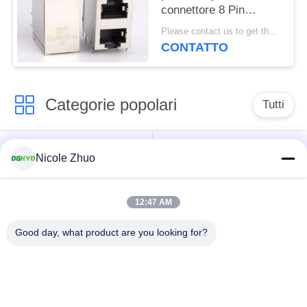
connettore 8 Pin
Modular Jack che 2x1
Please contact us to get the latest price. MOQ:1 pezzo
ha sfalsato la pila Jack
CONTATTO
Categorie popolari
Tutti
connettore di
connettore schermato
Nicole Zhuo
Ethernet rj45
rj45
12:47 AM
Connettori multipli del
Singolo porto RJ45
porto RJ45
Good day, what product are you looking for?
connettore di cat6
presa rj11
rj45