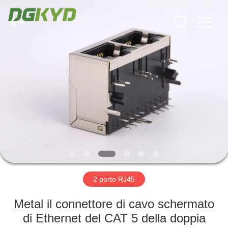
2026
Keyouda
Electronic
Technology
Co.,ltd.
All
Rights
Reserved.
CASA
PRODOTTI
MOSTRA
VR
CIRCA
NOI
2 porto RJ45
Metal il connettore di cavo schermato
GIRO
di Ethernet del CAT 5 della doppia