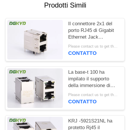
Prodotti Simili
NORME
SULLA
Il connettore 2x1 del
PRIVACY
porto RJ45 di Gigabit
Ethernet Jack
modulare 2 ha sfalsato
Please contact us to get the latest price. MOQ:1 pezzo
la st/Jk con il LED
CONTATTO
La base-t 100 ha
impilato il supporto
della immersione di
Jack With Magnetics
Please contact us to get the latest price. MOQ:1 pezzo
Right Angle del modulo
CONTATTO
di 2 porti RJ45
KRJ -5921S21NL ha
protetto Rj45 il