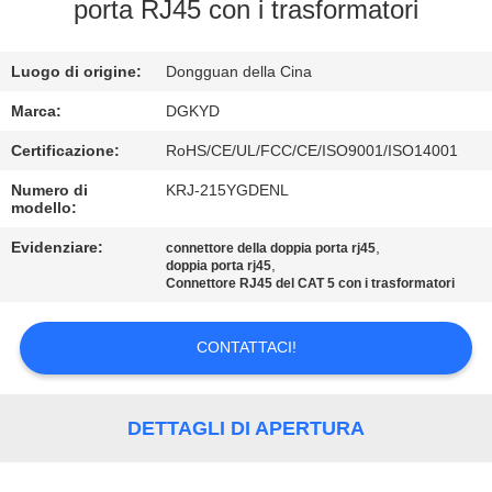
DELLA
porta RJ45 con i trasformatori
FABBRICA
Luogo di origine:
Dongguan della Cina
CONTROLLO
Marca:
DGKYD
DI
Certificazione:
RoHS/CE/UL/FCC/CE/ISO9001/ISO14001
QUALITÀ
Numero di
KRJ-215YGDENL
modello:
CONTATTICI
Evidenziare:
,
connettore della doppia porta rj45
,
doppia porta rj45
Connettore RJ45 del CAT 5 con i trasformatori
RICHIEDA
CONTATTACI!
UNA
CITAZIONE
DETTAGLI DI APERTURA
SITEMAP