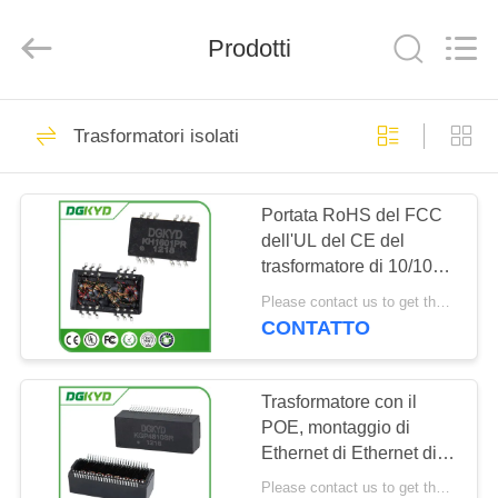
2026
Keyouda
Electronic
Technology
Prodotti
Co.,ltd.
All
Rights
Reserved.
CASA
58
Trasformatori isolati
connettore di
PRODOTTI
Ethernet rj45
Portata RoHS del FCC
dell'UL del CE del
MOSTRA
trasformatore di 10/100
VR
Ethernet di sicurezza di
Please contact us to get the latest price. MOQ:1 pezzo
KH1601PR
CONTATTO
67
CIRCA
connettore
NOI
Trasformatore con il
POE, montaggio di
schermato rj45
Ethernet di Ethernet di
GIRO
gigabyte di KGP4810SR
Please contact us to get the latest price. MOQ:1 pezzo