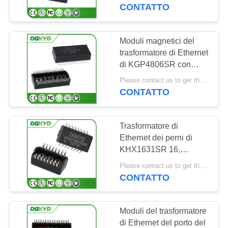
DELLA
di SMD
CONTATTO
FABBRICA
Moduli magnetici del
101
CONTROLLO
trasformatore di Ethernet
Connettori multipli
di KGP4806SR con
DI
potere sopra il
del porto RJ45
Please contact us to get the latest price. MOQ:1 pezzo
QUALITÀ
trasformatore di Ethernet
CONTATTO
di Ethernet
CONTATTICI
Trasformatore di
Ethernet dei perni di
RICHIEDA
KHX1631SR 16,
127
trasformatore di Ethernet
UNA
Please contact us to get the latest price. MOQ:1 pezzo
di SMT cat5
CONTATTO
CITAZIONE
Singolo porto RJ45
Moduli del trasformatore
SITEMAP
di Ethernet del porto del