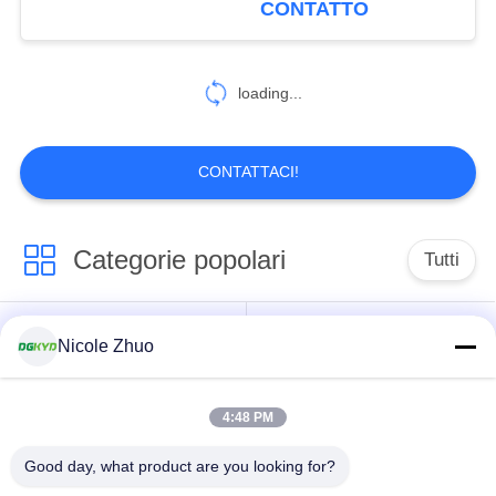
CONTATTO
37
loading...
rj45 Jack modulare
CONTATTACI!
Categorie popolari
Tutti
11
presa della femmina
connettore di
connettore schermato
Nicole Zhuo
rj45
Ethernet rj45
rj45
4:48 PM
Connettori multipli del
Singolo porto RJ45
porto RJ45
Good day, what product are you looking for?