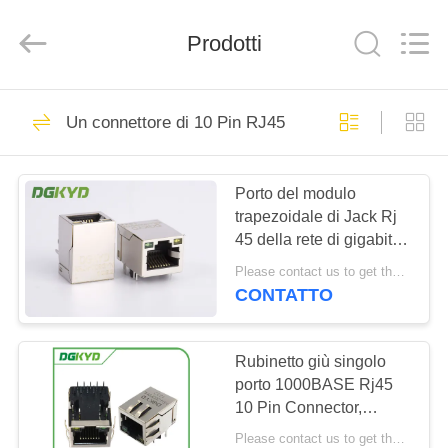
2026
Keyouda
Electronic
Technology
Prodotti
Co.,ltd.
All
Rights
Reserved.
CASA
58
Un connettore di 10 Pin RJ45
connettore di
PRODOTTI
Ethernet rj45
Porto del modulo
trapezoidale di Jack Rj
MOSTRA
45 della rete di gigabit di
VR
KRJ-H009GYNL singolo
Please contact us to get the latest price. MOQ:1 pezzo
con il LED
CONTATTO
67
CIRCA
connettore
NOI
Rubinetto giù singolo
porto 1000BASE Rj45
schermato rj45
10 Pin Connector,
GIRO
connettore modulare
Please contact us to get the latest price. MOQ:1 pezzo