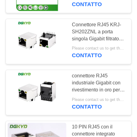
DELLA
Rj45 con principale
CONTATTO
FABBRICA
Connettore RJ45 KRJ-
101
CONTROLLO
SH202ZNL a porta
Connettori multipli
singola Gigabit filtrato
DI
con indicatore LED e
del porto RJ45
Please contact us to get the latest price. MOQ:1 pezzo
QUALITÀ
schermatura per porta
CONTATTO
Ethernet industriale
CONTATTICI
connettore RJ45
industriale Gigabit con
RICHIEDA
rivestimento in oro per
127
l'interfaccia di rete
UNA
Please contact us to get the latest price. MOQ:1 pezzo
Ethernet
CONTATTO
CITAZIONE
Singolo porto RJ45
10 PIN RJ45 con il
SITEMAP
connettore integrato