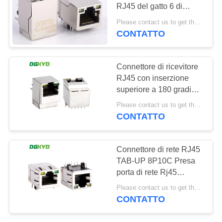
RJ45 del gatto 6 di
NORME
gigabit di magnetica
Please contact us to get the latest price. MOQ:1 pezzo
SULLA
CONTATTO
20
PRIVACY
connettore di cat6
Connettore di ricevitore
rj45
RJ45 con inserzione
superiore a 180 gradi
per IoT
Please contact us to get the latest price. MOQ:1 pezzo
DGKYD511Q009AC1A1D06
CONTATTO
46
Connettore di rete RJ45
TAB-UP 8P10C Presa
presa rj11
porta di rete Rj45
Connettore 1000 BASE
Please contact us to get the latest price. MOQ:1 pezzo
DGKYD211Q047FD1A4D
CONTATTO