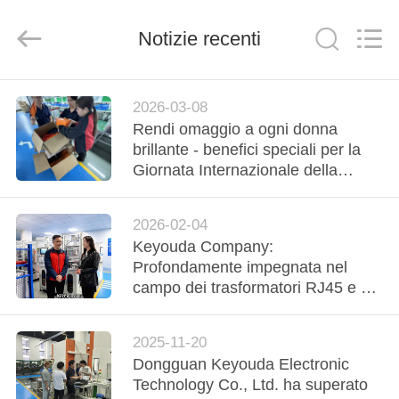
2026
Keyouda
Electronic
Technology
Notizie recenti
Co.,ltd.
All
Rights
Reserved.
CASA
2026-03-08
Rendi omaggio a ogni donna
PRODOTTI
brillante - benefici speciali per la
Giornata Internazionale della
Donna sono consegnati con calore
MOSTRA
2026-02-04
VR
Keyouda Company:
Profondamente impegnata nel
CIRCA
campo dei trasformatori RJ45 e di
rete, ha visitato il sito di
NOI
produzione intelligente del Qingxi
2025-11-20
Media Convergence Center.
Dongguan Keyouda Electronic
GIRO
Technology Co., Ltd. ha superato