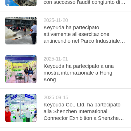
DELLA
con successo l'audit congiunto di
fabbrica da parte di clienti
FABBRICA
provenienti da Giappone e Taiwan
2025-11-20
Keyouda ha partecipato
CONTROLLO
attivamente all'esercitazione
DI
antincendio nel Parco Industriale
Lihe Shuangqing, rafforzando la
QUALITÀ
linea di difesa della sicurezza
2025-11-01
attraverso esercitazioni realistiche
Keyouda ha partecipato a una
CONTATTICI
mostra internazionale a Hong
Kong
RICHIEDA
UNA
2025-09-15
CITAZIONE
Keyouda Co., Ltd. ha partecipato
alla Shenzhen International
Connector Exhibition a Shenzhen il
SITEMAP
26 agosto 2025