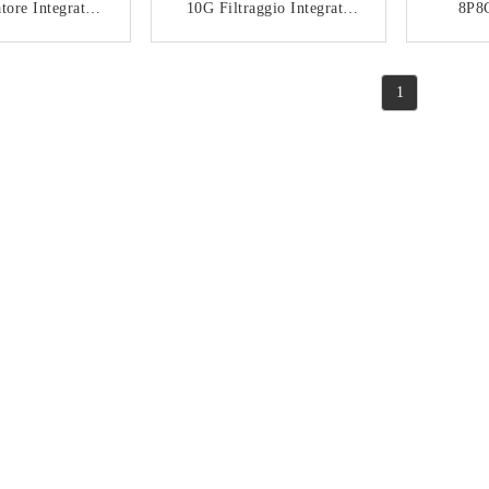
tore Integrato
10G Filtraggio Integrato
8P8C
on Luce E
10P8C
DGKYD
ermatura
DGKYD511Q337AB2A2DB
C105
TATTACI
CONTATTACI
Q594AB2A12D
1057 10G 30U IC Device
L'inc
1
B1
Connector
Blocche
Di 