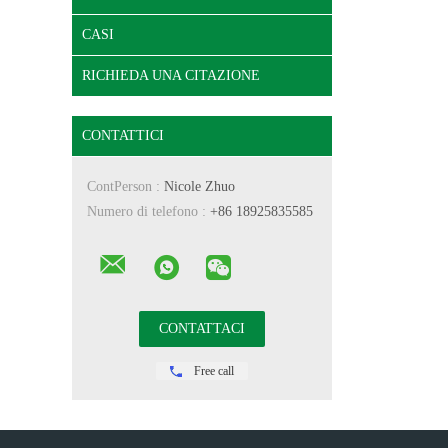
CASI
RICHIEDA UNA CITAZIONE
CONTATTICI
ContPerson :
Nicole Zhuo
Numero di telefono :
+86 18925835585
Free call