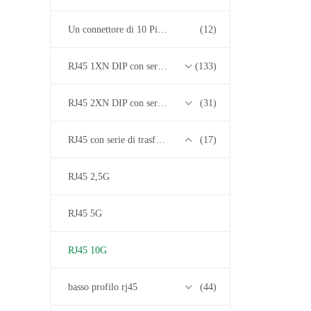
Un connettore di 10 Pin RJ45
(12)
RJ45 1XN DIP con serie di trasformatori base-T 10/100/1000M
(133)
RJ45 2XN DIP con serie di trasformatori base-T 10/100/1000M
(31)
RJ45 con serie di trasformatori 2.5G/5G/10G Base-T
(17)
RJ45 2,5G
RJ45 5G
RJ45 10G
basso profilo rj45
(44)