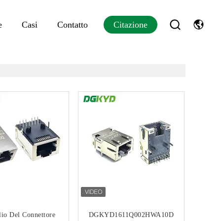
e
Casi
Contatto
Citazione
io Del Connettore
DGKYD1611Q002HWA10D