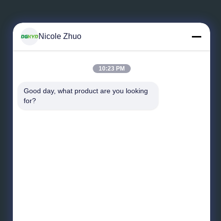
Nicole Zhuo
Lasci un messaggio
10:23 PM
Good day, what product are you looking 
for?
Invii il messaggio