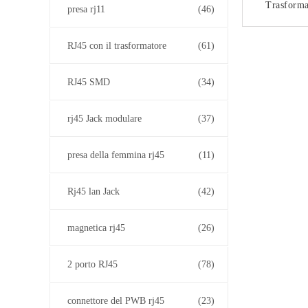
Trasforma
presa rj11
(46)
10G C
Sch
CON
RJ45 con il trasformatore
(61)
DGKYD111
RJ45 SMD
(34)
rj45 Jack modulare
(37)
presa della femmina rj45
(11)
Rj45 lan Jack
(42)
magnetica rj45
(26)
2 porto RJ45
(78)
connettore del PWB rj45
(23)