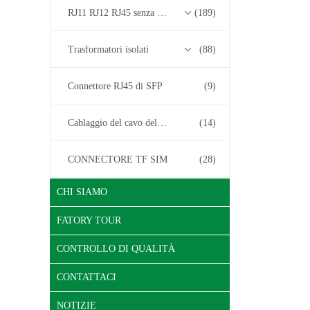
RJ11 RJ12 RJ45 senza serie di trasformatori
(189)
Trasformatori isolati
(88)
Connettore RJ45 di SFP
(9)
Cablaggio del cavo del connettore
(14)
CONNECTORE TF SIM
(28)
CHI SIAMO
FATORY TOUR
CONTROLLO DI QUALITÀ
CONTATTACI
NOTIZIE