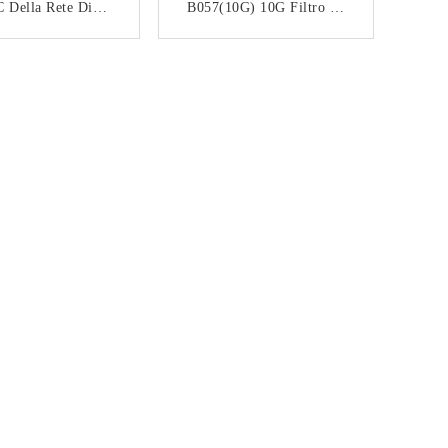
 Della Rete Di
B057(10G) 10G Filtro Di
811Q351GWA10D
Rete 8P12C RJ45
7 10G Rj45 Con
Connettore Di Porta Di
CONTATTACI
CONTATTACI
avo Modulare Del
Rete Con Luce
tto Dei Frammenti
Proiettile Rj45