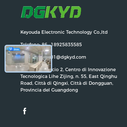
Keyouda Electronic Technology Co.,ltd
Telefono:
86--18925835585
Email:
dgkyd01@dgkyd.com
Indirizzo:
Edificio 2, Centro di Innovazione
Tecnologica Lihe Zijing, n. 55, East Qinghu
Road, Città di Qingxi, Città di Dongguan,
Provincia del Guangdong