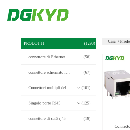
Casa
Prodo
PRODOTTI
(1293)
connettore di Ethernet rj45
(58)
connettore schermato rj45
(67)
Connettori multipli del porto RJ45
(101)
Singolo porto RJ45
(125)
connettore di cat6 rj45
(19)
Connett