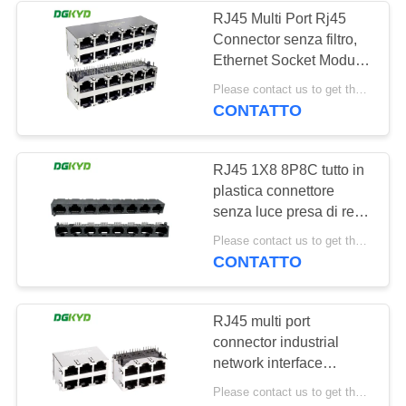
RJ45 Multi Port Rj45
Connector senza filtro,
64
Ethernet Socket Modular
RJ45 con il
Interface
Please contact us to get the latest price. MOQ:1 pezzo
DGKYD59212688HWA1DY1
CONTATTO
trasformatore
RJ45 1X8 8P8C tutto in
plastica connettore
senza luce presa di rete
DGKYD561888IWA1DY1022
39
Please contact us to get the latest price. MOQ:1 pezzo
CONTATTO
RJ45 SMD
RJ45 multi port
connector industrial
network interface
network port socket
Please contact us to get the latest price. MOQ:1 pezzo
8P8C KRJ-