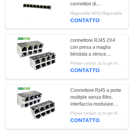
connettori di
NORME
commutazione di rete
Negoziabile MOQ:Negoziabile
DGKYD561888AB1A1D9Y10
SULLA
CONTATTO
20
PRIVACY
connettore di cat6
connettore RJ45 2X4
rj45
con presa a maglia
blindata a strisce
luminose presa
Please contact us to get the latest price. MOQ:1 pezzo
modulare
CONTATTO
DGKYD59212488AB1A1DY1
46
Connettore Rj45 a porte
multiple senza filtro,
presa rj11
interfaccia modulare
Ethernet Socket
Please contact us to get the latest price. MOQ:1 pezzo
Dgkyd59212488hwa1dy1a12
CONTATTO