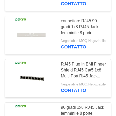
DELLA
gradi con il LED
CONTATTO
FABBRICA
connettore RJ45 90
101
CONTROLLO
gradi 1x8 RJ45 Jack
Connettori multipli
femminile 8 porte
DI
connettori di
del porto RJ45
Negoziabile MOQ:Negoziabile
QUALITÀ
commutazione di rete
CONTATTO
DGKYD561888GWA1DY102
CONTATTICI
RJ45 Plug In EMI Finger
Shield RJ45 Cat5 1x8
RICHIEDA
Multi Port Rj45 Jack
127
modulari senza LED
UNA
Negoziabile MOQ:Negoziabile
DGKYD561888HWA1DY102
CONTATTO
CITAZIONE
Singolo porto RJ45
90 gradi 1x8 RJ45 Jack
SITEMAP
femminile 8 porte