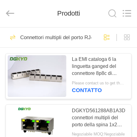
2026
Keyouda
Electronic
Technology
Prodotti
Co.,ltd.
All
Rights
Reserved.
CASA
58
Connettori multipli del porto RJ45
connettore di
PRODOTTI
Ethernet rj45
La EMI cataloga 6 la
linguetta ganged del
MOSTRA
connettore 8p8c di
VR
Ethernet rj45 del porto
Please contact us to get the latest price. MOQ:1 pezzo
su
CONTATTO
67
CIRCA
connettore
NOI
DGKYD561288AB1A3DY102
connettori multipli del
schermato rj45
porto della spina 1x2
GIRO
RJ45 del lato da 90
Negoziabile MOQ:Negoziabile