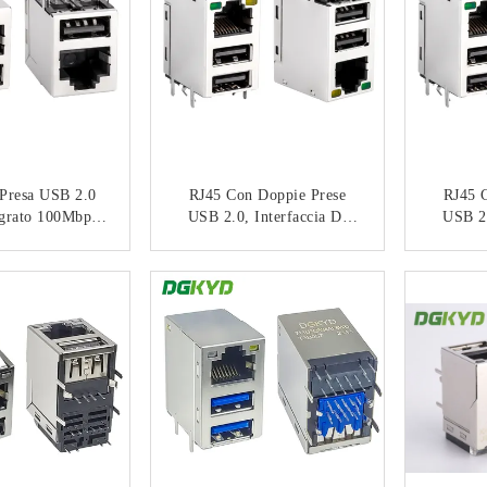
Presa USB 2.0
RJ45 Con Doppie Prese
RJ45 
egrato 100Mbps
USB 2.0, Interfaccia Di
USB 2.
rip Luminosa
Rete Gigabit Con
Indu
mato KRJ-
DGKYD711U2Q032AB2W
Interf
TATTACI
CONTATTACI
WWUSBNL
D080 Schermato
1