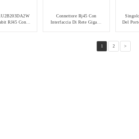
1U2B203DA2W
Connettore Rj45 Con
Singol
bit RJ45 Con
Interfaccia Di Rete Gigabit
Del Por
.0 E Connettore
Integrata Con Presa USB3.0
Tra
o RJ45+USB2.0
Rj45+Dual Usb3.0
TATTACI
CONTATTACI
Dgkyd711u3q534af5wdt3b0
1
2
>
57