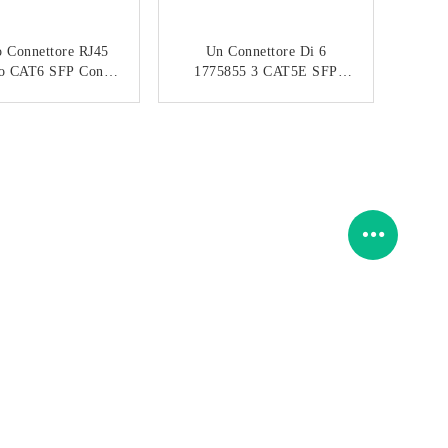
o Connettore RJ45
Un Connettore Di 6
to CAT6 SFP Con Il
1775855 3 CAT5E SFP
sformatore USB
RJ45 Con Il Trasformatore
Combinato
BASSO Di 100 T
CONTATTACI
CONTATTACI