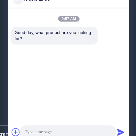
Lasci un messaggio
9:57 AM
Good day, what product are you looking 
for?
Invii il messaggio
sformer.com . Tutti i diritti riservati.