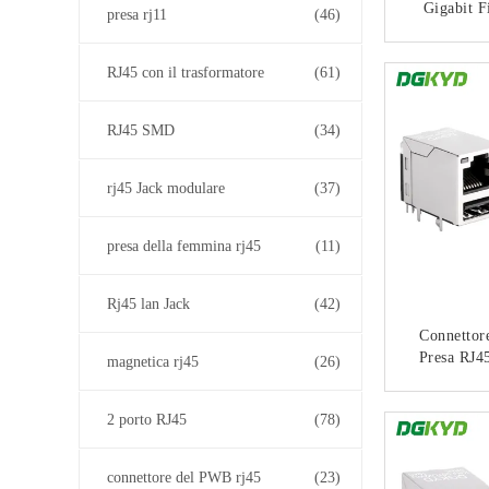
Gigabit Fi
presa rj11
(46)
Connetto
Porta K
CON
RJ45 con il trasformatore
(61)
RJ45 SMD
(34)
rj45 Jack modulare
(37)
presa della femmina rj45
(11)
Rj45 lan Jack
(42)
Connettor
Presa RJ
magnetica rj45
(26)
LED Senz
008QG
CON
2 porto RJ45
(78)
connettore del PWB rj45
(23)