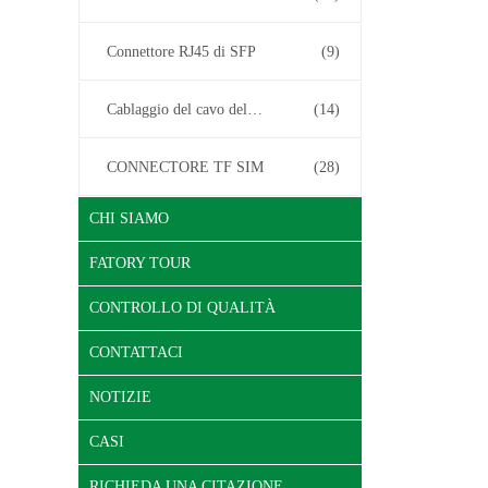
Connettore RJ45 di SFP
(9)
Cablaggio del cavo del connettore
(14)
CONNECTORE TF SIM
(28)
CHI SIAMO
FATORY TOUR
CONTROLLO DI QUALITÀ
CONTATTACI
NOTIZIE
CASI
RICHIEDA UNA CITAZIONE