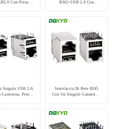
B2.0 Con Presa Di
RJ45+USB 2.0 Con
faccia Per Luce E
Schermatura
Schermatura
DGKYD611U2Q002DF3W
CONTATTACI
CONTATTACI
611U2Q008DF5W
D009
D
n Singola USB 2.0,
Interfaccia Di Rete RJ45
ia Luminosa, Presa
Con Un Singolo Connettore
rnet Schermata,
USB 2.0 100Mbps 6U
ormatore 100Mbps
DGKYD611B099GWWD00
CONTATTACI
CONTATTACI
-007YGUSBNL
9