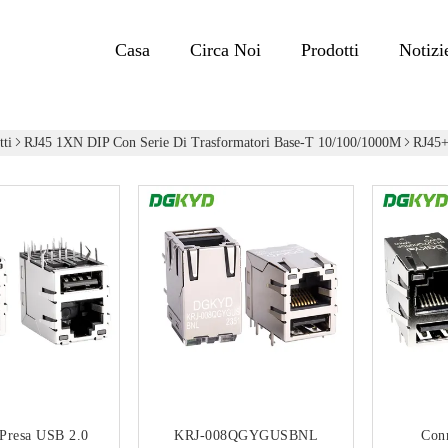
Casa
Circa Noi
Prodotti
Notizi
tti
RJ45 1XN DIP Con Serie Di Trasformatori Base-T 10/100/1000M
RJ45+
Presa USB 2.0
KRJ-008QGYGUSBNL
Conn