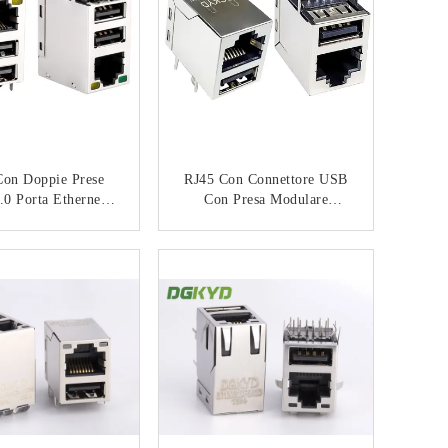
Con Doppie Prese
RJ45 Con Connettore USB
0 Porta Ethernet
Con Presa Modulare
striale Gigabit
USB2.0 6U
accia Di Rete KRJ-
DGKYD611U2B035GWW1
CONTATTACI
CONTATTACI
001USB2NL
D