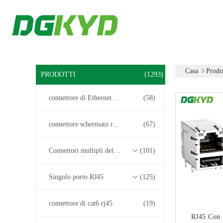
Casa
Prodo
PRODOTTI
(1293)
connettore di Ethernet rj45
(58)
connettore schermato rj45
(67)
Connettori multipli del porto RJ45
(101)
Singolo porto RJ45
(125)
connettore di cat6 rj45
(19)
RJ45 Con 