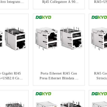
ltro Integrato
Rj45 Collegatore A 90
RJ45+US
re Di Rete Di
Gradi Socket USB2.0
Inter
RJ-008QUSBNL
Integrato Filtro Gigabit Con
TATTACI
CONTATTACI
Luce
DGKYD
e Gigabit RJ45
Porta Ethernet RJ45 Con
RJ45 Co
45+USB2.0 Con
Presa Ethernet Blindata A
Strisc
a Molla KRJ-
100 Mbps Senza Luce USB
Ethe
YGWUSBNL
DGKYD611B101DB1WD00
Trasf
TATTACI
CONTATTACI
9
KRJ