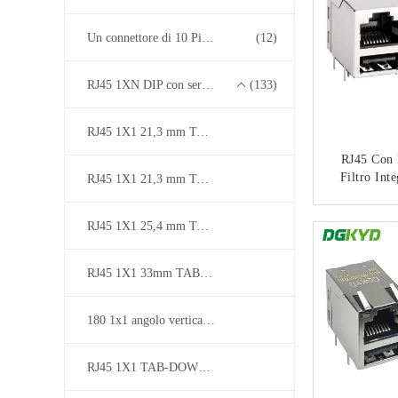
Un connettore di 10 Pin RJ45
(12)
RJ45 1XN DIP con serie di trasformatori base-T 10/100/1000M
(133)
RJ45 1X1 21,3 mm TAB-DOWN
RJ45 Con 
Filtro Int
RJ45 1X1 21,3 mm TAB-UP
Senza St
Scher
CON
RJ45 1X1 25,4 mm TAB-UP
007D
RJ45 1X1 33mm TAB-UP
180 1x1 angolo verticale /entrata superiore
RJ45 1X1 TAB-DOWN / UP