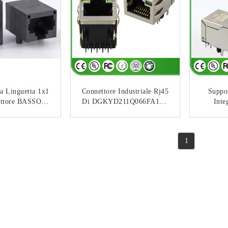
a Linguetta 1x1
Connettore Industriale Rj45
Suppor
ettore BASSO
Di DGKYD211Q066FA1A5
Inte
RJ45 Giù Con Il
1000M Con Principale, 1
Femmini
Trasformatore
Porto
1000b
TATTACI
CONTATTACI
PBT
1