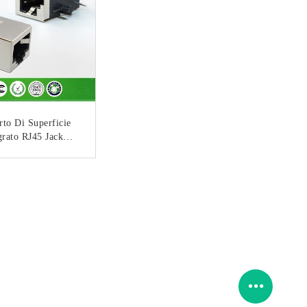
to Di Superficie
grato RJ45 Jack
le, Connettore Di
ase T Cat6 Rj45
CONTATTACI
Schermato