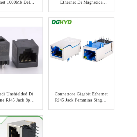
rnet 1000Mb Del
Ethernet Di Magnetica
re Di Gigabit Rj45
Integrato Supporto RJ45
gnetica Y/G LED
Jack Module Tab Up Cat 5
CONTATTACI
CONTATTACI
Del PWB Di
DGKYD311B029DB1A4DN
adi Unshielded Di
Connettore Gigabit Ethernet
one RJ45 Jack 8p8c
RJ45 Jack Femmina Singola
ncavo Trapezoidale
Porta 1000M PoE+
iore Di Ethernet
Registered Jack
CONTATTACI
CONTATTACI
DGKYD411Q117AF5D1DP