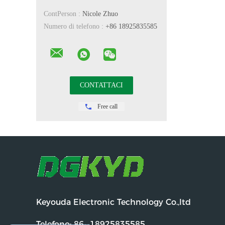
ContPerson :
Nicole Zhuo
Numero di telefono :
+86 18925835585
Free call
Keyouda Electronic Technology Co.,ltd
Telefono:
86--18925835585