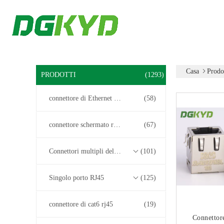
Casa
Prodo
PRODOTTI
(1293)
connettore di Ethernet rj45
(58)
connettore schermato rj45
(67)
Connettori multipli del porto RJ45
(101)
Singolo porto RJ45
(125)
connettore di cat6 rj45
(19)
Connettor