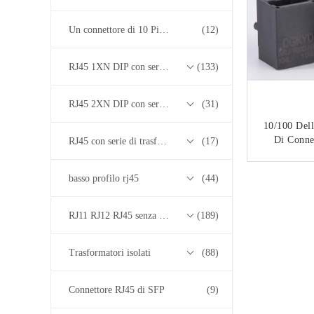
Un connettore di 10 Pin RJ45
(12)
RJ45 1XN DIP con serie di trasformatori base-T 10/100/1000M
(133)
RJ45 2XN DIP con serie di trasformatori base-T 10/100/1000M
(31)
10/100 Dell
Di Conn
RJ45 con serie di trasformatori 2.5G/5G/10G Base-T
(17)
Della Rete 
Nero Del 
CON
basso profilo rj45
(44)
RJ11 RJ12 RJ45 senza serie di trasformatori
(189)
Trasformatori isolati
(88)
Connettore RJ45 di SFP
(9)