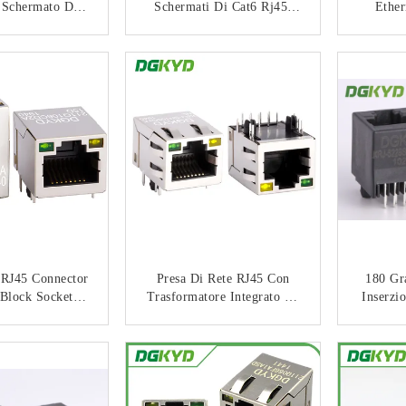
 Schermato Del
Schermati Di Cat6 Rj45,
Ethe
j45 Jack 10p8c
1000 La Presa Modulare
Connetto
ntrata Laterale
Femminile Di Gigabit Rj45
Con Ma
TATTACI
CONTATTACI
 RJ45 Connector
Presa Di Rete RJ45 Con
180 Gr
Block Socket
Trasformatore Integrato Da
Inserzi
thernet Filter
100 Mbps Con Luce E
Dell'i
rk Port Socket
Schermatura KRJ-
Super
TATTACI
CONTATTACI
-In Transformer
SH105GYENL
Q106CD2A15D