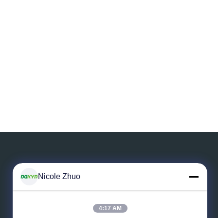
Nicole Zhuo
Lasci un messaggio
4:17 AM