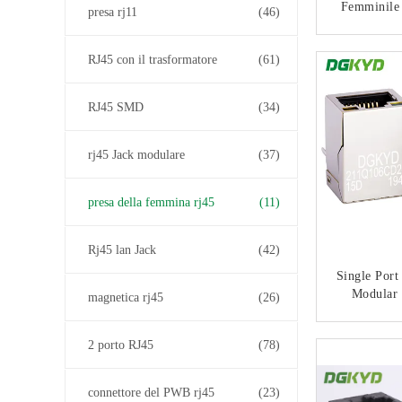
Femminile
presa rj11
(46)
Supporto R
Del PWB, E
CON
RJ45 con il trasformatore
(61)
RJ45 SMD
(34)
rj45 Jack modulare
(37)
presa della femmina rj45
(11)
Rj45 lan Jack
(42)
Single Port
Modular 
magnetica rj45
(26)
Gigabit E
RJ45 Netwo
CON
2 porto RJ45
(78)
With Built
DGKYD211
connettore del PWB rj45
(23)