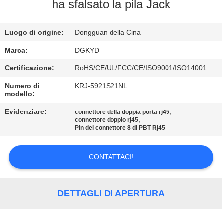
DELLA
ha sfalsato la pila Jack
FABBRICA
Luogo di origine:
Dongguan della Cina
CONTROLLO
Marca:
DGKYD
DI
Certificazione:
RoHS/CE/UL/FCC/CE/ISO9001/ISO14001
QUALITÀ
Numero di
KRJ-5921S21NL
modello:
CONTATTICI
Evidenziare:
,
connettore della doppia porta rj45
,
connettore doppio rj45
Pin del connettore 8 di PBT Rj45
RICHIEDA
CONTATTACI!
UNA
CITAZIONE
DETTAGLI DI APERTURA
SITEMAP