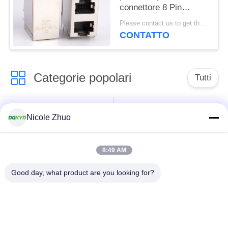
connettore 8 Pin
Modular Jack che 2x1
Please contact us to get the latest price. MOQ:1 pezzo
ha sfalsato la pila Jack
CONTATTO
Categorie popolari
Tutti
connettore di
connettore schermato
Nicole Zhuo
Ethernet rj45
rj45
8:49 AM
Connettori multipli del
Singolo porto RJ45
porto RJ45
Good day, what product are you looking for?
connettore di cat6
presa rj11
rj45