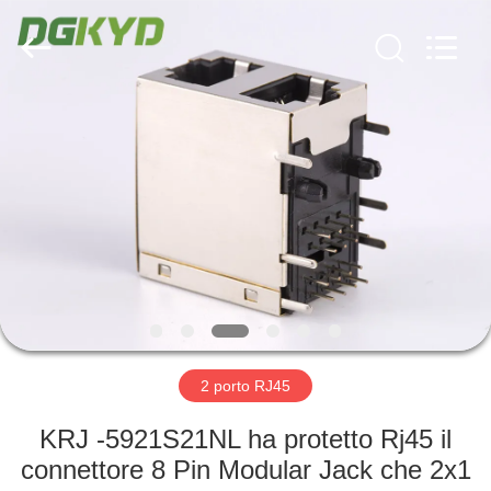
2026
Keyouda
Electronic
Technology
Co.,ltd.
All
Rights
Reserved.
CASA
PRODOTTI
MOSTRA
VR
CIRCA
NOI
2 porto RJ45
KRJ -5921S21NL ha protetto Rj45 il
GIRO
connettore 8 Pin Modular Jack che 2x1