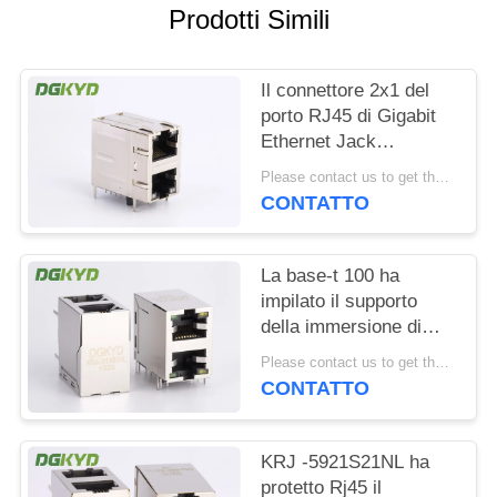
Prodotti Simili
NORME
SULLA
Il connettore 2x1 del
PRIVACY
porto RJ45 di Gigabit
Ethernet Jack
modulare 2 ha sfalsato
Please contact us to get the latest price. MOQ:1 pezzo
la st/Jk con il LED
CONTATTO
La base-t 100 ha
impilato il supporto
della immersione di
Jack With Magnetics
Please contact us to get the latest price. MOQ:1 pezzo
Right Angle del modulo
CONTATTO
di 2 porti RJ45
KRJ -5921S21NL ha
protetto Rj45 il