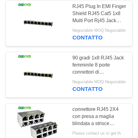
RJ45 Plug In EMI Finger
Shield RJ45 Cat5 1x8
64
Multi Port Rj45 Jack
RJ45 con il
modulari senza LED
Negoziabile MOQ:Negoziabile
DGKYD561888HWA1DY102
CONTATTO
trasformatore
90 gradi 1x8 RJ45 Jack
femminile 8 porte
connettori di
commutazione di rete
39
Negoziabile MOQ:Negoziabile
DGKYD561888AB1A1D9Y10
CONTATTO
RJ45 SMD
connettore RJ45 2X4
con presa a maglia
blindata a strisce
luminose presa
Please contact us to get the latest price. MOQ:1 pezzo
modulare