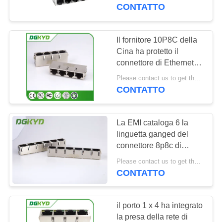
DELLA
montaggio di ingresso
CONTATTO
laterale
FABBRICA
Il fornitore 10P8C della
101
CONTROLLO
Cina ha protetto il
Connettori multipli
connettore di Ethernet
DI
RJ45 di gigabit di 1 x 4
del porto RJ45
Please contact us to get the latest price. MOQ:1 pezzo
QUALITÀ
porti con il trasformatore
CONTATTO
interno
CONTATTICI
La EMI cataloga 6 la
linguetta ganged del
RICHIEDA
connettore 8p8c di
127
Ethernet rj45 del porto
UNA
Please contact us to get the latest price. MOQ:1 pezzo
su
CONTATTO
CITAZIONE
Singolo porto RJ45
il porto 1 x 4 ha integrato
SITEMAP
la presa della rete di