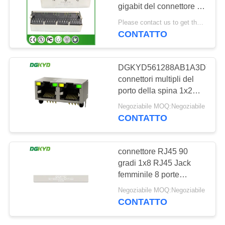
gigabit del connettore di
NORME
Ethernet di magnetica
Please contact us to get the latest price. MOQ:1 pezzo
RJ45 con il LED
SULLA
CONTATTO
20
PRIVACY
connettore di cat6
DGKYD561288AB1A3DY102
rj45
connettori multipli del
porto della spina 1x2
RJ45 del lato da 90
Negoziabile MOQ:Negoziabile
gradi con il LED
CONTATTO
46
connettore RJ45 90
gradi 1x8 RJ45 Jack
presa rj11
femminile 8 porte
connettori di
Negoziabile MOQ:Negoziabile
commutazione di rete
CONTATTO
DGKYD561888GWA1DY102