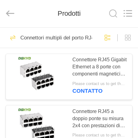
2026
Keyouda
Electronic
Technology
Prodotti
Co.,ltd.
All
Rights
Reserved.
CASA
58
Connettori multipli del porto RJ45
connettore di
PRODOTTI
Ethernet rj45
Connettore RJ45 Gigabit
Ethernet a 8 porte con
MOSTRA
componenti magnetici
VR
per reti ad alta velocità
Please contact us to get the latest price. MOQ:1 pezzo
CONTATTO
67
CIRCA
connettore
NOI
Connettore RJ45 a
doppio ponte su misura
schermato rj45
2x4 con prestazioni di
GIRO
velocità Cat6 e
Please contact us to get the latest price. MOQ:1 pezzo