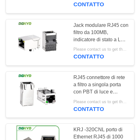
DELLA
modulare RJ45 blindato
CONTATTO
FABBRICA
Jack modulare RJ45 con
101
CONTROLLO
filtro da 100MB,
Connettori multipli
indicatore di stato a LED
DI
e connettore metallico
del porto RJ45
Please contact us to get the latest price. MOQ:1 pezzo
QUALITÀ
schermato per interfacce
CONTATTO
di rete
CONTATTICI
RJ45 connettore di rete
a filtro a singola porta
RICHIEDA
con PBT di luce e
127
schermatura
UNA
Please contact us to get the latest price. MOQ:1 pezzo
DGKYD411Q008DF3A1D
CONTATTO
CITAZIONE
Singolo porto RJ45
KRJ -320CNL porto di
SITEMAP
Ethernet RJ45 di 1000