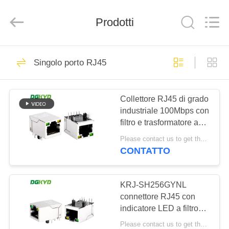
2026
Keyouda
Electronic
Technology
Prodotti
Co.,ltd.
All
Rights
Reserved.
CASA
58
Singolo porto RJ45
connettore di
PRODOTTI
Ethernet rj45
Collettore RJ45 di grado
industriale 100Mbps con
MOSTRA
filtro e trasformatore a
VR
striscia luminosa
Please contact us to get the latest price. MOQ:Negoziazione
CONTATTO
67
CIRCA
connettore
NOI
KRJ-SH256GYNL
connettore RJ45 con
schermato rj45
indicatore LED a filtro
GIRO
100Base e jack
Please contact us to get the latest price. MOQ:1 pezzo