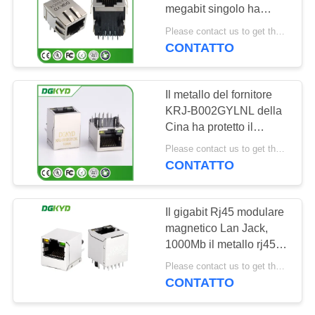
megabit singolo ha
NORME
integrato magnetico
Please contact us to get the latest price. MOQ:1 pezzo
SULLA
CONTATTO
20
PRIVACY
connettore di cat6
Il metallo del fornitore
rj45
KRJ-B002GYLNL della
Cina ha protetto il
singolo connettore
Please contact us to get the latest price. MOQ:1 pezzo
magnetico rj45 del porto
CONTATTO
cat5 con il LED
46
Il gigabit Rj45 modulare
magnetico Lan Jack,
presa rj11
1000Mb il metallo rj45 di
KRJ-1812QYGZNL ha
Please contact us to get the latest price. MOQ:1 pezzo
protetto il connettore
CONTATTO