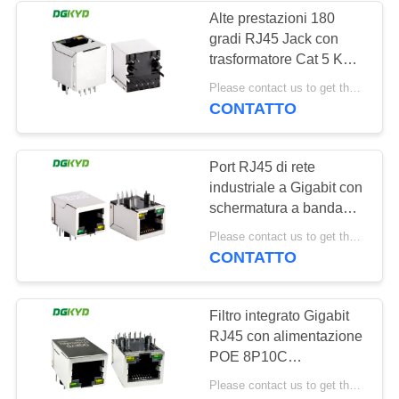
Alte prestazioni 180
gradi RJ45 Jack con
64
trasformatore Cat 5 KRJ-
RJ45 con il
187GYNL
Please contact us to get the latest price. MOQ:1 pezzo
CONTATTO
trasformatore
Port RJ45 di rete
industriale a Gigabit con
schermatura a banda
luminosa TAB DOWN
39
Please contact us to get the latest price. MOQ:1 pezzo
DGKYD111Q042AB2A1D
CONTATTO
RJ45 SMD
Filtro integrato Gigabit
RJ45 con alimentazione
POE 8P10C
DGKYD111Q334AB2A1DP
Please contact us to get the latest price. MOQ:1 pezzo