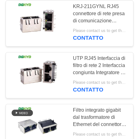
KRJ-211GYNL RJ45
connettore di rete presa
64
di comunicazione
RJ45 con il
interfaccia RJ45
Please contact us to get the latest price. MOQ:1 pezzo
connettore Ethernet
CONTATTO
trasformatore
UTP RJ45 Interfaccia di
filtro di rete 2 Interfaccia
congiunta Integratore di
comunicazione
39
Please contact us to get the latest price. MOQ:1 pezzo
DGKYD112B002HWA1D1
CONTATTO
RJ45 SMD
Filtro integrato gigabit
dal trasformatore di
Ethernet del connettore
della rete del multi-porto
Please contact us to get the latest price. MOQ:Negoziato
1X2 RJ45 di