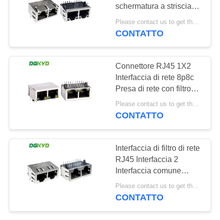
schermatura a striscia
NORME
luminosa con doppia
Please contact us to get the latest price. MOQ:1 pezzo
presa orizzontale
SULLA
CONTATTO
20
DGKYD212B016FD2A4D
PRIVACY
connettore di cat6
Connettore RJ45 1X2
rj45
Interfaccia di rete 8p8c
Presa di rete con filtro
DGKYD112B002AB2A1D
Please contact us to get the latest price. MOQ:1 pezzo
CONTATTO
46
Interfaccia di filtro di rete
RJ45 Interfaccia 2
presa rj11
Interfaccia comune
Integratore di
Please contact us to get the latest price. MOQ:1 pezzo
comunicazione
CONTATTO
DGKYD112B002HWA1D