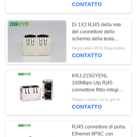
DELLA
della doppia porta RJ45
CONTATTO
di
FABBRICA
DGKYD112Q019DA2A1D
Di 1X2 RJ45 della rete
101
CONTROLLO
del connettore dello
Connettori multipli
schermo della testa
DI
trasformatore multiplo
del porto RJ45
Negoziabile MOQ:Negoziabile
QUALITÀ
giù
CONTATTO
CONTATTICI
KRJ-215GYENL
100Mbps Utp Rj45
RICHIEDA
connettore filtro integrato
127
Ethernet interfaccia
UNA
Please contact us to get the latest price. MOQ:1 pezzo
doppia presa di porta
CONTATTO
CITAZIONE
Singolo porto RJ45
RJ45 connettore di porta
SITEMAP
Ethernet 8P8C con