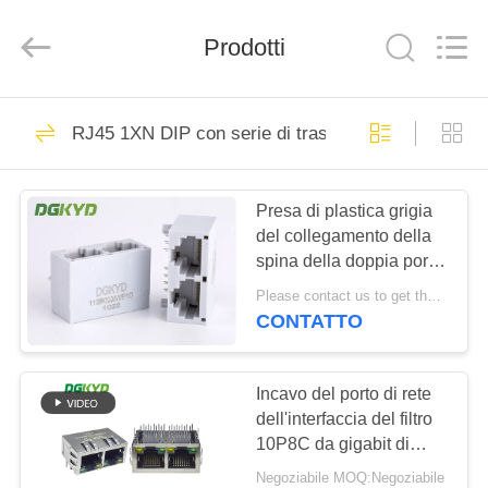
2026
Keyouda
Electronic
Technology
Prodotti
Co.,ltd.
All
Rights
Reserved.
CASA
58
RJ45 1XN DIP con serie di trasformatori base-T 1
connettore di
PRODOTTI
Ethernet rj45
Presa di plastica grigia
del collegamento della
MOSTRA
spina della doppia porta
VR
rj45 dell'alloggio con il
Please contact us to get the latest price. MOQ:1 pezzo
trasformatore magnetico
CONTATTO
67
CIRCA
connettore
NOI
Incavo del porto di rete
dell'interfaccia del filtro
schermato rj45
10P8C da gigabit di
GIRO
Ethernet del connettore
Negoziabile MOQ:Negoziabile