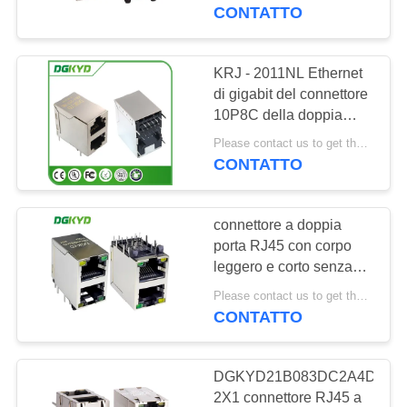
DELLA
CONTATTO
FABBRICA
KRJ - 2011NL Ethernet
CONTROLLO
di gigabit del connettore
10P8C della doppia
DI
porta impilata 2x1 rj45
Please contact us to get the latest price. MOQ:1 pezzo
QUALITÀ
CONTATTO
CONTATTICI
connettore a doppia
porta RJ45 con corpo
RICHIEDA
leggero e corto senza
filtro
UNA
Please contact us to get the latest price. MOQ:1 pezzo
DGKYD59212188AB1A1DY1
CONTATTO
CITAZIONE
DGKYD21B083DC2A4D
SITEMAP
2X1 connettore RJ45 a