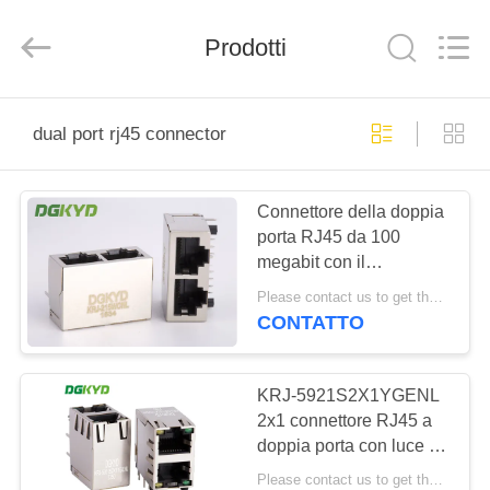
2026
Keyouda
Electronic
Technology
Prodotti
Co.,ltd.
All
Rights
Reserved.
CASA
dual port rj45 connector
PRODOTTI
Connettore della doppia
porta RJ45 da 100
MOSTRA
megabit con il
VR
trasformatore RJ45 di
Please contact us to get the latest price. MOQ:1 pezzo
isolamento per il
CONTATTO
telefono del IP
CIRCA
NOI
KRJ-5921S2X1YGENL
2x1 connettore RJ45 a
doppia porta con luce e
GIRO
clip a molla senza filtro
Please contact us to get the latest price. MOQ:1 pezzo