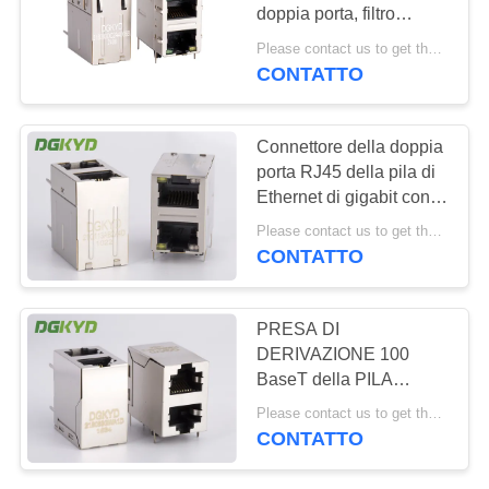
doppia porta, filtro
NORME
integrato a 100 Mbps,
Please contact us to get the latest price. MOQ:1 pezzo
presa di porta della rete
SULLA
CONTATTO
di comunicazione
PRIVACY
Connettore della doppia
porta RJ45 della pila di
Ethernet di gigabit con il
trasformatore per
Please contact us to get the latest price. MOQ:1 pezzo
Ethernet industial
CONTATTO
PRESA DI
DERIVAZIONE 100
BaseT della PILA
schermata del
Please contact us to get the latest price. MOQ:1 pezzo
connettore della doppia
CONTATTO
porta Rj45 di magnetica