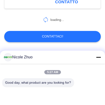
CONTATTO
di
DGKYD112Q019DA2A1D
loading...
CONTATTACI!
Categorie popolari
Tutti
Nicole Zhuo
connettore di
connettore schermato
5:27 AM
Ethernet rj45
rj45
Good day, what product are you looking for?
Connettori multipli del
Singolo porto RJ45
porto RJ45