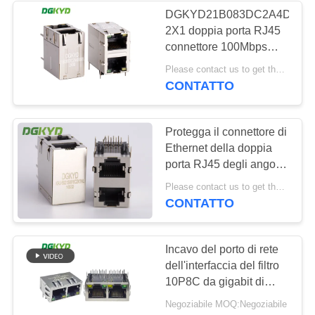
DGKYD21B083DC2A4D
2X1 doppia porta RJ45
connettore 100Mbps
filtro integrato, presa di
Please contact us to get the latest price. MOQ:1 pezzo
porta della rete di
CONTATTO
comunicazione
Protegga il connettore di
Ethernet della doppia
porta RJ45 degli angoli
retti 2 x 1, 10/100/1000
Please contact us to get the latest price. MOQ:1 pezzo
di BASE-TX
CONTATTO
Incavo del porto di rete
dell'interfaccia del filtro
10P8C da gigabit di
Ethernet del connettore
Negoziabile MOQ:Negoziabile
della doppia porta RJ45