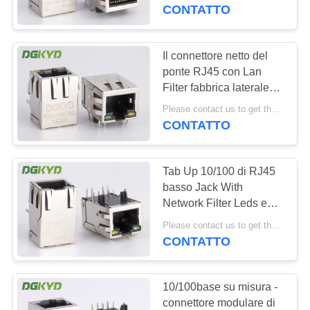
DELLA
di magnetica
CONTATTO
FABBRICA
Il connettore netto del
101
CONTROLLO
ponte RJ45 con Lan
Connettori multipli
Filter fabbrica laterale
DI
dell'entrata di 10/100
del porto RJ45
Please contact us to get the latest price. MOQ:1 pezzo
QUALITÀ
basi ha personalizzato
CONTATTO
CONTATTICI
Tab Up 10/100 di RJ45
basso Jack With
RICHIEDA
Network Filter Leds e
127
EMI Fingers modulari
UNA
Please contact us to get the latest price. MOQ:1 pezzo
CONTATTO
CITAZIONE
Singolo porto RJ45
10/100base su misura -
SITEMAP
connettore modulare di