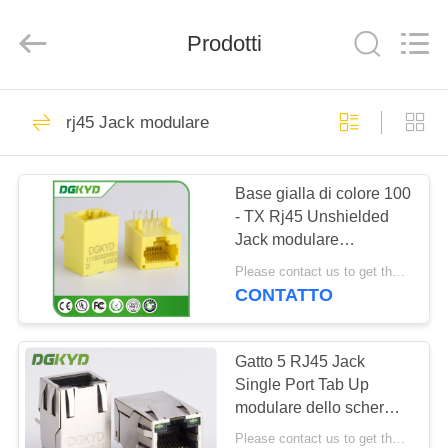
2026
Keyouda
Electronic
Technology
Prodotti
Co.,ltd.
All
Rights
Reserved.
CASA
58
rj45 Jack modulare
connettore di
PRODOTTI
Ethernet rj45
Base gialla di colore 100
- TX Rj45 Unshielded
MOSTRA
Jack modulare
VR
DGKYD111B002IWB1D
Please contact us to get the latest price. MOQ:1 pezzo
CONTATTO
67
CIRCA
connettore
NOI
Gatto 5 RJ45 Jack
Single Port Tab Up
schermato rj45
modulare dello schermo
GIRO
con lo sbocco di fabbrica
Please contact us to get the latest price. MOQ:1 pezzo