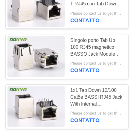
T RJ45 con Tab Down
NORME
dei trasformatori 1 x 1
Please contact us to get the latest price. MOQ:1 pezzo
SULLA
CONTATTO
20
PRIVACY
connettore di cat6
Singolo porto Tab Up
rj45
100 RJ45 magnetico
BASSO Jack Module
With LED
Please contact us to get the latest price. MOQ:1 pezzo
CONTATTO
46
1x1 Tab Down 10/100
Cat5e BASSI RJ45 Jack
presa rj11
With Internal
Transformer
Please contact us to get the latest price. MOQ:1 pezzo
CONTATTO