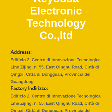
DELLA
Electronic
FABBRICA
Technology
CONTROLLO
Co.,ltd
DI
QUALITÀ
Addresss:
CONTATTICI
Edificio 2, Centro di Innovazione Tecnologica
Lihe Zijing, n. 55, East Qinghu Road, Città di
RICHIEDA
Qingxi, Città di Dongguan, Provincia del
UNA
Guangdong
CITAZIONE
Factory Indirizzo:
Edificio 2, Centro di Innovazione Tecnologica
Lihe Zijing, n. 55, East Qinghu Road, Città di
SITEMAP
Qingxi, Città di Dongguan, Provincia del