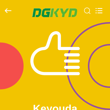
2026
Keyouda
Electronic
Technology
Co.,ltd.
All
Rights
Reserved.
CASA
PRODOTTI
MOSTRA
VR
CIRCA
NOI
GIRO
Keyouda