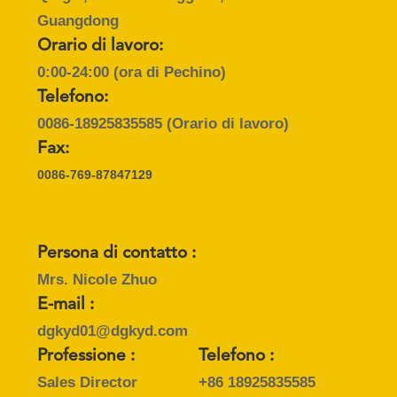
Guangdong
NORME
Orario di lavoro:
SULLA
0:00-24:00 (ora di Pechino)
PRIVACY
Telefono:
0086-18925835585
(Orario di lavoro)
Fax:
0086-769-87847129
Persona di contatto :
Mrs. Nicole Zhuo
E-mail :
dgkyd01@dgkyd.com
Professione :
Telefono :
Sales Director
+86 18925835585