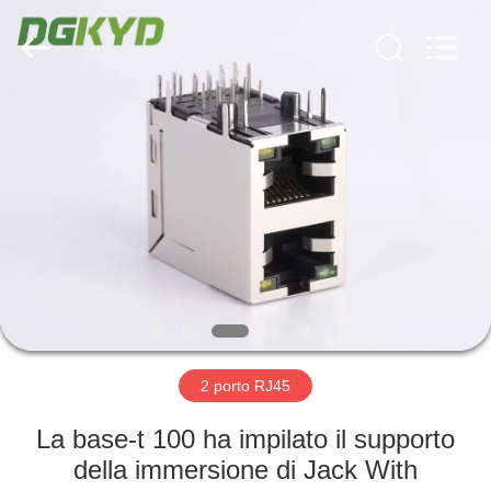
2026
Keyouda
Electronic
Technology
Co.,ltd.
All
Rights
Reserved.
CASA
PRODOTTI
MOSTRA
VR
CIRCA
NOI
2 porto RJ45
La base-t 100 ha impilato il supporto
GIRO
della immersione di Jack With