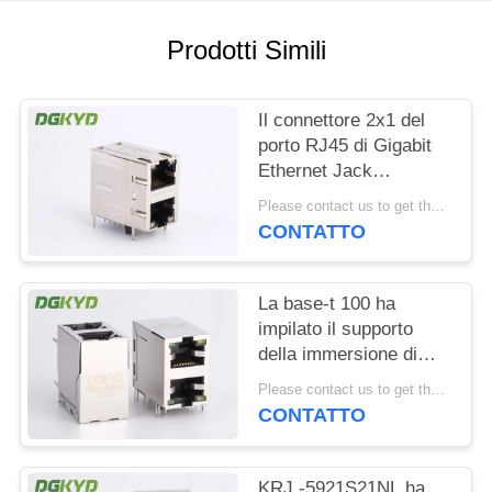
NORME
Prodotti Simili
SULLA
PRIVACY
Il connettore 2x1 del
porto RJ45 di Gigabit
Ethernet Jack
modulare 2 ha sfalsato
Please contact us to get the latest price. MOQ:1 pezzo
la st/Jk con il LED
CONTATTO
La base-t 100 ha
impilato il supporto
della immersione di
Jack With Magnetics
Please contact us to get the latest price. MOQ:1 pezzo
Right Angle del modulo
CONTATTO
di 2 porti RJ45
KRJ -5921S21NL ha