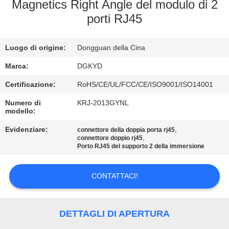
DELLA
Magnetics Right Angle del modulo di 2
porti RJ45
FABBRICA
Luogo di origine:
Dongguan della Cina
CONTROLLO
DI
Marca:
DGKYD
QUALITÀ
Certificazione:
RoHS/CE/UL/FCC/CE/ISO9001/ISO14001
Numero di
KRJ-2013GYNL
modello:
CONTATTICI
Evidenziare:
,
connettore della doppia porta rj45
,
connettore doppio rj45
Porto RJ45 del supporto 2 della immersione
RICHIEDA
UNA
CONTATTACI!
CITAZIONE
DETTAGLI DI APERTURA
SITEMAP