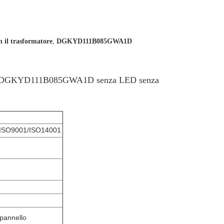
n il trasformatore
,
DGKYD111B085GWA1D
net di DGKYD111B085GWA1D senza LED senza
ISO9001/ISO14001
 pannello