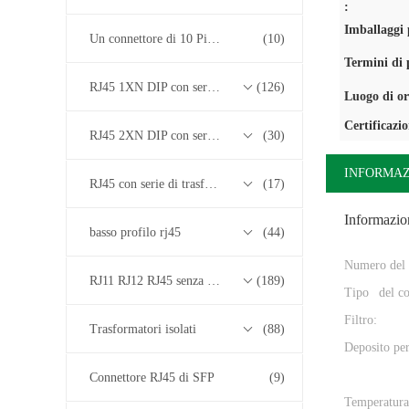
:
Imballaggi p
Un connettore di 10 Pin RJ45
(10)
Termini di
RJ45 1XN DIP con serie di trasformatori base-T 10/100/1000M
(126)
Luogo di or
Certificazi
RJ45 2XN DIP con serie di trasformatori base-T 10/100/1000M
(30)
INFORMAZ
RJ45 con serie di trasformatori 2.5G/5G/10G Base-T
(17)
Informazion
basso profilo rj45
(44)
Numero del 
RJ11 RJ12 RJ45 senza serie di trasformatori
(189)
Tipo del co
Filtro:
Trasformatori isolati
(88)
Deposito per
Connettore RJ45 di SFP
(9)
Temperatura