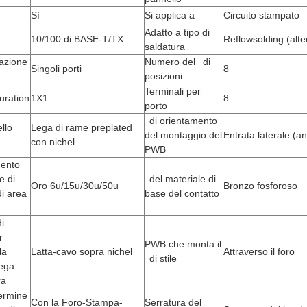
Sì
Si applica a
Circuito stampato
Adatto a tipo di
10/100 di BASE-T/TX
Reflowsolding (alte
saldatura
azione
Numero del di
Singoli porti
8
posizioni
Terminali per
uration
1X1
8
porto
di orientamento
llo
Lega di rame preplated
del montaggio del
Entrata laterale (an
con nichel
PWB
ento
e di
del materiale di
Oro 6u/15u/30u/50u
Bronzo fosforoso
di area
base del contatto
i
r
PWB che monta il
la
Latta-cavo sopra nichel
Attraverso il foro
di stile
lega
ra
ermine
Con la Foro-Stampa-
Serratura del