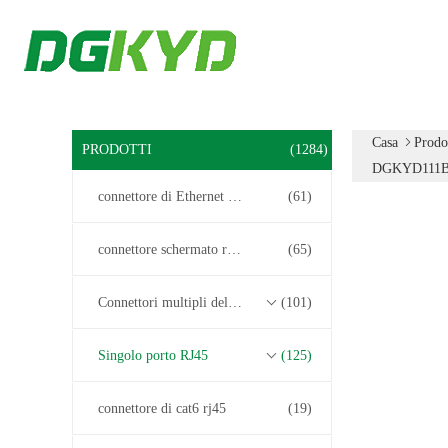
Casa
Prodo
PRODOTTI
(1284)
DGKYD111B
connettore di Ethernet rj45
(61)
connettore schermato rj45
(65)
Connettori multipli del porto RJ45
(101)
Singolo porto RJ45
(125)
connettore di cat6 rj45
(19)