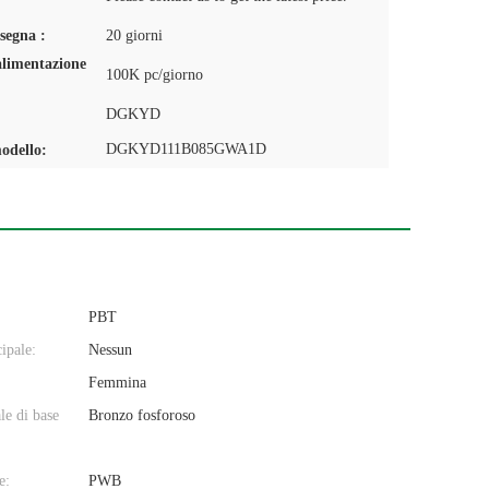
segna :
20 giorni
alimentazione
100K pc/giorno
DGKYD
DGKYD111B085GWA1D
odello:
PBT
ipale:
Nessun
Femmina
le di base
Bronzo fosforoso
:
e:
PWB