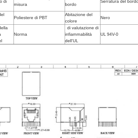
o di
Serratura del bord
misura
bordo
 del
Abitazione del
Poliestere di PBT
Nero
colore
ella
di valutazione di
a
Norma
infiammabilità
UL 94V-0
del
dell'UL