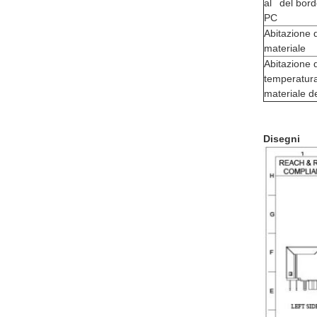
al del bord
PC
Abitazione
materiale
Abitazione d
temperatur
materiale 
Disegni