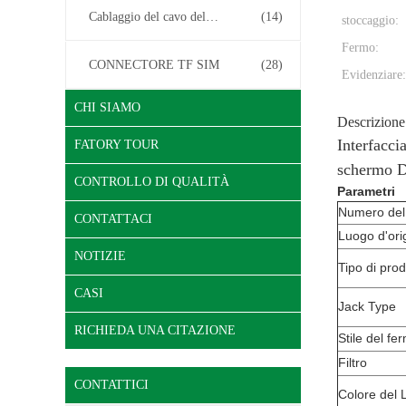
Cablaggio del cavo del connettore
(14)
stoccaggio:
Fermo:
CONNECTORE TF SIM
(28)
Evidenziare:
CHI SIAMO
Descrizione
Interfacc
FATORY TOUR
schermo
CONTROLLO DI QUALITÀ
Parametri
Numero del
CONTATTACI
Luogo d'ori
NOTIZIE
Tipo di pro
CASI
Jack Type
RICHIEDA UNA CITAZIONE
Stile del fe
Filtro
CONTATTICI
Colore del