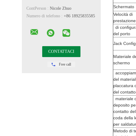
Schermato
ContPerson :
Nicole Zhuo
Velocità di
Numero di telefono :
+86 18925835585
prestazione
di configur
del porto
Jack Config
Materiale de
schermo
Free call
accoppiam
del material
placcatura 
del contatto
materiale d
deposito pe
contatto del
coda della 
per saldatu
Metodo di t