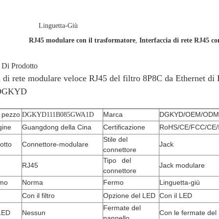
Linguetta-Giù
RJ45 modulare con il trasformatore
,
Interfaccia di rete RJ45 co
 Di Prodotto
ia di rete modulare veloce RJ45 del filtro 8P8C da Ether
 DGKYD
 pezzo
Marca
DGKYD/OEM/ODM
DGKYD111B085GWA1D
gine
Guangdong della Cina
Certificazione
RoHS/CE/FCC/CE/
Stile del
dotto
Connettore-modulare
Jack
connettore
Tipo del
RJ45
Jack modulare
connettore
rmo
Norma
Fermo
Linguetta-giù
Con il filtro
Opzione del LED
Con il LED
Fermate del
 LED
Nessun
Con le fermate del
pannello