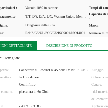
articolari :
Vassoio 1080 in cartone
Tempi di con
Capacità di 
 pagamento :
T/T, D/P, D/A, L/C, Western Union, MoneyGram
:
DongGuan della Cina
igine:
Marca:
RoHS/CE/UL/FCC/CE/ISO9001/ISO14001
one:
Numero di m
IONI DETTAGLIATE
DESCRIZIONE DI PRODOTTO
i Dettagliate
pezzo:
Connettore di Ethernet RJ45 della IMMERSIONE
Alloggio:
nnettore:
Jack modulare
Colore princ
Con il filtro
Genere:
 contatto:
placcatura di 6u Glod
del materia
del contatto
 di
- 40 ℃ ~ ℃ 85
Applicazion