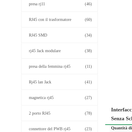
presa rj11
(46)
RJ45 con il trasformatore
(60)
RJ45 SMD
(34)
rj45 Jack modulare
(38)
presa della femmina rj45
(11)
Rj45 lan Jack
(41)
magnetica rj45
(27)
Interfac
2 porto RJ45
(78)
Senza S
Quantità d
connettore del PWB rj45
(23)