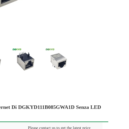
 Ethernet Di DGKYD111B085GWA1D Senza LED
Please contact us to get the latest price.