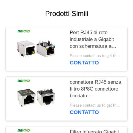
NORME
Prodotti Simili
SULLA
PRIVACY
Port RJ45 di rete
industriale a Gigabit
con schermatura a
banda luminosa TAB
Please contact us to get the latest price. MOQ:1 pezzo
DOWN
CONTATTO
DGKYD111Q042AB2A1D
connettore RJ45 senza
filtro 8P8C connettore
blindato
DGKYD561188GWA1DY128
Please contact us to get the latest price. MOQ:1 pezzo
CONTATTO
Filtro integrato Gigabit