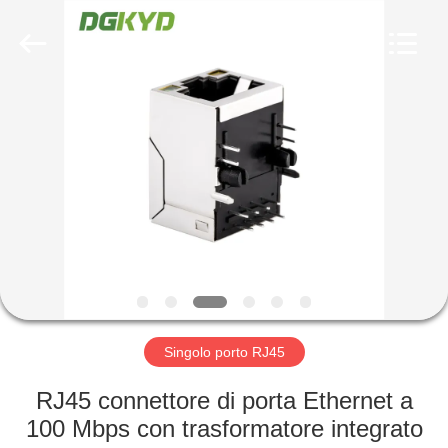
2026
Keyouda
Electronic
Technology
Co.,ltd.
All
Rights
Reserved.
CASA
PRODOTTI
MOSTRA
VR
CIRCA
NOI
Singolo porto RJ45
RJ45 connettore di porta Ethernet a
GIRO
100 Mbps con trasformatore integrato