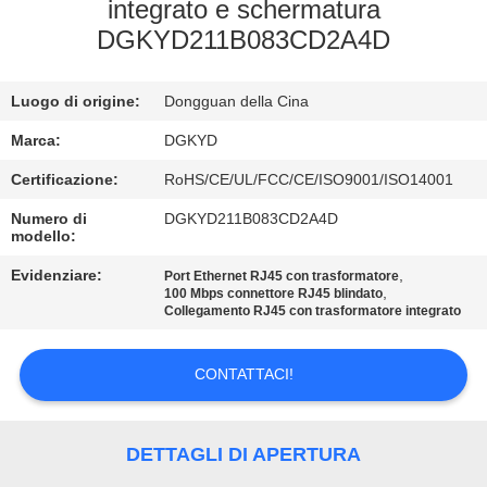
DELLA
integrato e schermatura
DGKYD211B083CD2A4D
FABBRICA
Luogo di origine:
Dongguan della Cina
CONTROLLO
DI
Marca:
DGKYD
QUALITÀ
Certificazione:
RoHS/CE/UL/FCC/CE/ISO9001/ISO14001
Numero di
DGKYD211B083CD2A4D
modello:
CONTATTICI
Evidenziare:
,
Port Ethernet RJ45 con trasformatore
,
100 Mbps connettore RJ45 blindato
Collegamento RJ45 con trasformatore integrato
RICHIEDA
UNA
CONTATTACI!
CITAZIONE
DETTAGLI DI APERTURA
SITEMAP