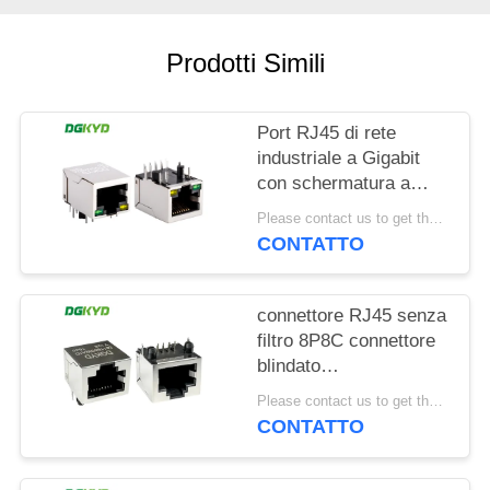
NORME
Prodotti Simili
SULLA
PRIVACY
Port RJ45 di rete
industriale a Gigabit
con schermatura a
banda luminosa TAB
Please contact us to get the latest price. MOQ:1 pezzo
DOWN
CONTATTO
DGKYD111Q042AB2A1D
connettore RJ45 senza
filtro 8P8C connettore
blindato
DGKYD561188GWA1DY128
Please contact us to get the latest price. MOQ:1 pezzo
CONTATTO