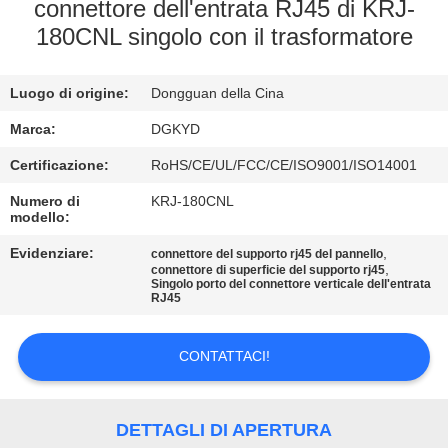
DELLA
connettore dell'entrata RJ45 di KRJ-
180CNL singolo con il trasformatore
FABBRICA
Luogo di origine:
Dongguan della Cina
CONTROLLO
DI
Marca:
DGKYD
QUALITÀ
Certificazione:
RoHS/CE/UL/FCC/CE/ISO9001/ISO14001
Numero di
KRJ-180CNL
modello:
CONTATTICI
Evidenziare:
,
connettore del supporto rj45 del pannello
,
connettore di superficie del supporto rj45
Singolo porto del connettore verticale dell'entrata
RICHIEDA
RJ45
UNA
CITAZIONE
CONTATTACI!
SITEMAP
DETTAGLI DI APERTURA