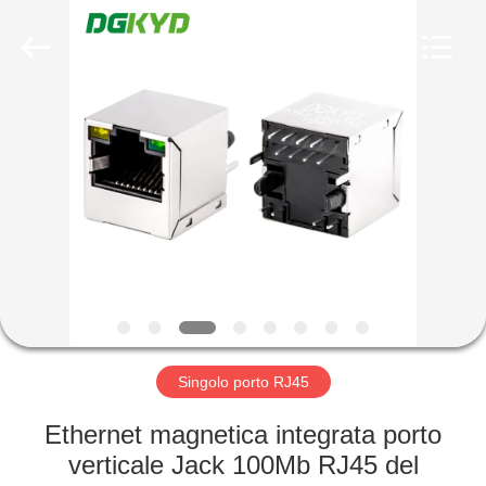
2026
Keyouda
Electronic
Technology
Co.,ltd.
All
Rights
Reserved.
CASA
PRODOTTI
MOSTRA
VR
CIRCA
NOI
Singolo porto RJ45
Ethernet magnetica integrata porto
GIRO
verticale Jack 100Mb RJ45 del