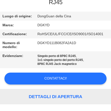
DELLA
RJ45
FABBRICA
Luogo di origine:
DongGuan della Cina
CONTROLLO
Marca:
DGKYD
DI
Certificazione:
RoHS/CE/UL/FCC/CE/ISO9001/ISO14001
QUALITÀ
Numero di
DGKYD111B082FA2A1D
modello:
CONTATTICI
Evidenziare:
,
Singolo porto di 8P8C RJ45
,
1x1 singolo porto del porto RJ45
8P8C RJ45 Jack magnetico
RICHIEDA
CONTATTACI!
UNA
CITAZIONE
DETTAGLI DI APERTURA
SITEMAP