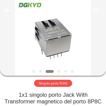
2026
Keyouda
Electronic
Technology
Co.,ltd.
All
Rights
Reserved.
CASA
PRODOTTI
MOSTRA
VR
CIRCA
NOI
Singolo porto RJ45
1x1 singolo porto Jack With
GIRO
Transformer magnetico del porto 8P8C