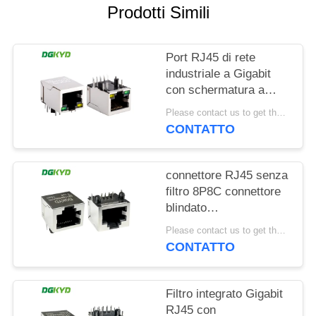
Prodotti Simili
NORME
SULLA
Port RJ45 di rete
PRIVACY
industriale a Gigabit
con schermatura a
banda luminosa TAB
Please contact us to get the latest price. MOQ:1 pezzo
DOWN
CONTATTO
DGKYD111Q042AB2A1D
connettore RJ45 senza
filtro 8P8C connettore
blindato
DGKYD561188GWA1DY128
Please contact us to get the latest price. MOQ:1 pezzo
CONTATTO
Filtro integrato Gigabit
RJ45 con