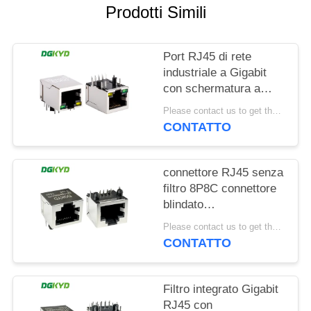
Prodotti Simili
NORME
SULLA
Port RJ45 di rete
PRIVACY
industriale a Gigabit
con schermatura a
banda luminosa TAB
Please contact us to get the latest price. MOQ:1 pezzo
DOWN
CONTATTO
DGKYD111Q042AB2A1D
connettore RJ45 senza
filtro 8P8C connettore
blindato
DGKYD561188GWA1DY128
Please contact us to get the latest price. MOQ:1 pezzo
CONTATTO
Filtro integrato Gigabit
RJ45 con