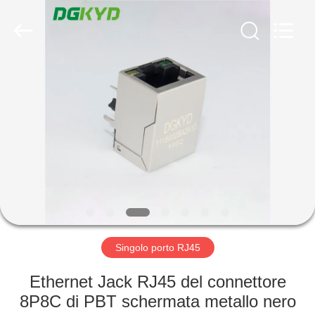
2026
Keyouda
Electronic
Technology
Co.,ltd.
All
Rights
Reserved.
CASA
PRODOTTI
MOSTRA
VR
CIRCA
NOI
Singolo porto RJ45
Ethernet Jack RJ45 del connettore
GIRO
8P8C di PBT schermata metallo nero