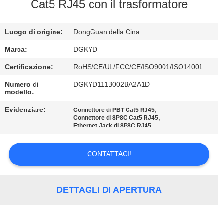
DELLA
Cat5 RJ45 con il trasformatore
FABBRICA
Luogo di origine:
DongGuan della Cina
CONTROLLO
Marca:
DGKYD
DI
Certificazione:
RoHS/CE/UL/FCC/CE/ISO9001/ISO14001
QUALITÀ
Numero di
DGKYD111B002BA2A1D
modello:
CONTATTICI
Evidenziare:
,
Connettore di PBT Cat5 RJ45
,
Connettore di 8P8C Cat5 RJ45
Ethernet Jack di 8P8C RJ45
RICHIEDA
CONTATTACI!
UNA
CITAZIONE
DETTAGLI DI APERTURA
SITEMAP