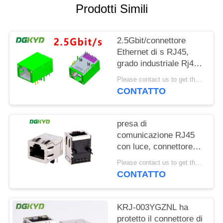
Prodotti Simili
NORME
SULLA
2.5Gbit/connettore
PRIVACY
Ethernet di s RJ45,
grado industriale Rj45
modulare Jack di
Please contact us to get the latest price. MOQ:1 pezzo
rendimento elevato
CONTATTO
presa di
comunicazione RJ45
con luce, connettore
per computer di
Please contact us to get the latest price. MOQ:1 pezzo
comunicazione 8P8C
CONTATTO
100Mbps KRJ-
SH105WDENL
KRJ-003YGZNL ha
protetto il connettore di