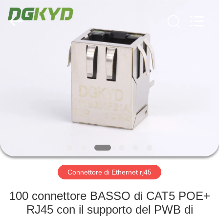
2026
Keyouda
Electronic
Technology
Co.,ltd.
All
Rights
Reserved.
CASA
PRODOTTI
MOSTRA
VR
CIRCA
NOI
Connettore di Ethernet rj45
100 connettore BASSO di CAT5 POE+
GIRO
RJ45 con il supporto del PWB di