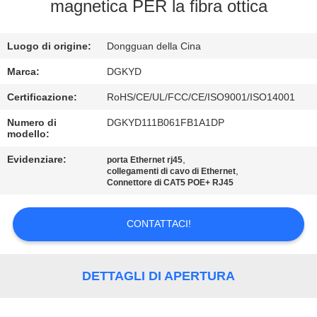
DELLA
magnetica PER la fibra ottica
FABBRICA
Luogo di origine:
Dongguan della Cina
CONTROLLO
Marca:
DGKYD
DI
Certificazione:
RoHS/CE/UL/FCC/CE/ISO9001/ISO14001
QUALITÀ
Numero di
DGKYD111B061FB1A1DP
modello:
CONTATTICI
Evidenziare:
,
porta Ethernet rj45
,
collegamenti di cavo di Ethernet
Connettore di CAT5 POE+ RJ45
RICHIEDA
CONTATTACI!
UNA
CITAZIONE
DETTAGLI DI APERTURA
SITEMAP