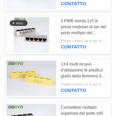
DELLA
RJ45
CONTATTO
FABBRICA
Il PWB monta 1x5 le
CONTROLLO
prese modulari di lan del
porto multiplo del
DI
connettore dei porti
Please contact us to get the latest price. MOQ:1 pezzo
QUALITÀ
RJ45 dello schermo
CONTATTO
cinque
CONTATTICI
1X4 multi incavo
d'abitazione di plastica
RICHIEDA
giallo della femmina di
Ethernet dei connettori
UNA
Please contact us to get the latest price. MOQ:1 pezzo
del porto RJ45
CONTATTO
CITAZIONE
Connettore multiplo
SITEMAP
superiore del porto rj45