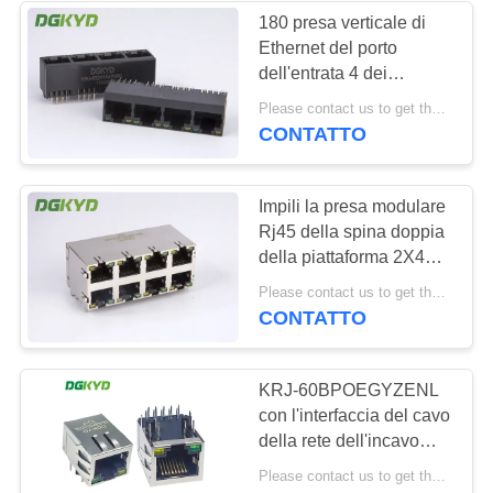
180 presa verticale di
Ethernet del porto
dell'entrata 4 dei
connettori multipli del
Please contact us to get the latest price. MOQ:1 pezzo
porto RJ45 di grado 1X4
CONTATTO
Impili la presa modulare
Rj45 della spina doppia
della piattaforma 2X4
Y/G RoHS 0879-2D4R-
Please contact us to get the latest price. MOQ:1 pezzo
56 del connettore RJ45
CONTATTO
KRJ-60BPOEGYZENL
con l'interfaccia del cavo
della rete dell'incavo
della rete del filtro
Please contact us to get the latest price. MOQ:1 pezzo
integrata 100M dal