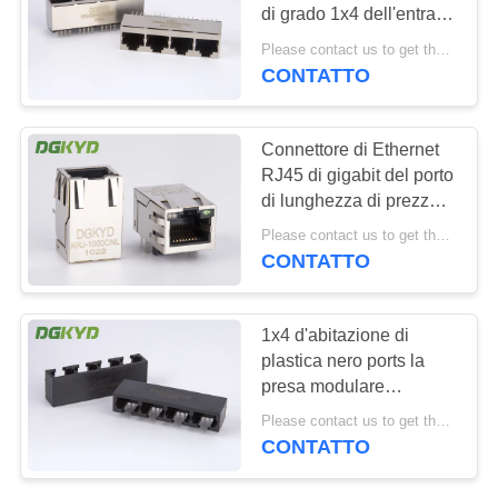
di grado 1x4 dell'entrata
NORME
180 senza magnetica
Please contact us to get the latest price. MOQ:1 pezzo
interna
SULLA
CONTATTO
PRIVACY
Connettore di Ethernet
RJ45 di gigabit del porto
di lunghezza di prezzo
franco fabbrica 25.4mm
Please contact us to get the latest price. MOQ:1 pezzo
singolo con il LED
CONTATTO
1x4 d'abitazione di
plastica nero ports la
presa modulare
combinata del
Please contact us to get the latest price. MOQ:1 pezzo
connettore ad angolo
CONTATTO
retto RJ45