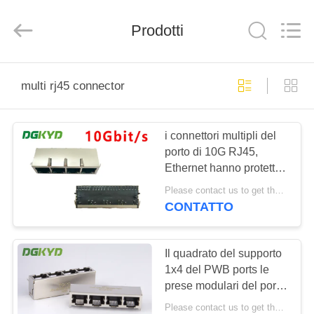
2026
Keyouda
Electronic
Technology
Prodotti
Co.,ltd.
All
Rights
Reserved.
CASA
multi rj45 connector
PRODOTTI
i connettori multipli del
porto di 10G RJ45,
MOSTRA
Ethernet hanno protetto
VR
Rj45 il connettore Jack
Please contact us to get the latest price. MOQ:1 pezzo
modulare
CONTATTO
CIRCA
NOI
Il quadrato del supporto
1x4 del PWB ports le
prese modulari del porto
GIRO
multiplo del connettore
Please contact us to get the latest price. MOQ:1 pezzo