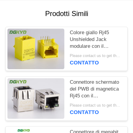
NORME
Prodotti Simili
SULLA
PRIVACY
Colore giallo Rj45
Unshielded Jack
modulare con il
trasformatore, 100
Please contact us to get the latest price. MOQ:1 pezzo
base - T
CONTATTO
Connettore schermato
del PWB di magnetica
Rj45 con il
trasformatore integrato
Please contact us to get the latest price. MOQ:1 pezzo
personalizzabile
CONTATTO
Connettore di megabit