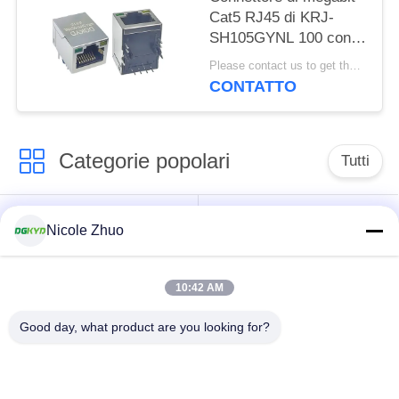
Cat5 RJ45 di KRJ-
SH105GYNL 100 con il
trasformatore per il
Please contact us to get the latest price. MOQ:1 pezzo
commutatore della
CONTATTO
rete, LED
Categorie popolari
Tutti
connettore di
connettore schermato
Nicole Zhuo
Ethernet rj45
rj45
10:42 AM
Connettori multipli del
Singolo porto RJ45
porto RJ45
Good day, what product are you looking for?
connettore di cat6
presa rj11
rj45