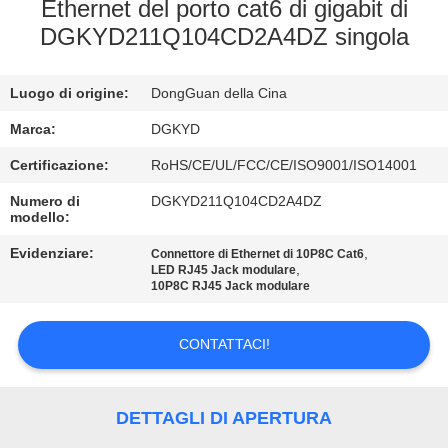
DELLA
Ethernet del porto cat6 di gigabit di
DGKYD211Q104CD2A4DZ singola
FABBRICA
Luogo di origine:
DongGuan della Cina
CONTROLLO
DI
Marca:
DGKYD
QUALITÀ
Certificazione:
RoHS/CE/UL/FCC/CE/ISO9001/ISO14001
Numero di
DGKYD211Q104CD2A4DZ
modello:
CONTATTICI
Evidenziare:
,
Connettore di Ethernet di 10P8C Cat6
,
LED RJ45 Jack modulare
10P8C RJ45 Jack modulare
RICHIEDA
UNA
CONTATTACI!
CITAZIONE
DETTAGLI DI APERTURA
SITEMAP