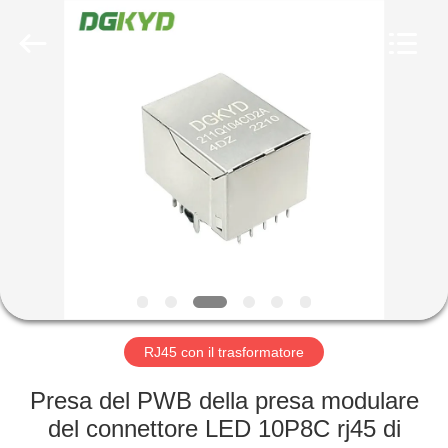
2026
Keyouda
Electronic
Technology
Co.,ltd.
All
Rights
Reserved.
CASA
PRODOTTI
MOSTRA
VR
CIRCA
NOI
RJ45 con il trasformatore
Presa del PWB della presa modulare
GIRO
del connettore LED 10P8C rj45 di