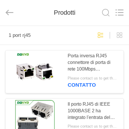
2026
Keyouda
Electronic
Technology
Prodotti
Co.,ltd.
All
Rights
Reserved.
CASA
1 port rj45
PRODOTTI
Porta inversa RJ45
connettore di porta di
MOSTRA
rete 100Mbps
VR
trasformatore di rete
Please contact us to get the latest price. MOQ:1 pezzo
integrato
CONTATTO
DGKYD211B014FD1A4DZ
CIRCA
NOI
Il porto RJ45 di IEEE
1000BASE 2 ha
integrato l'entrata del
GIRO
lato del connettore il
Please contact us to get the latest price. MOQ:1 pezzo