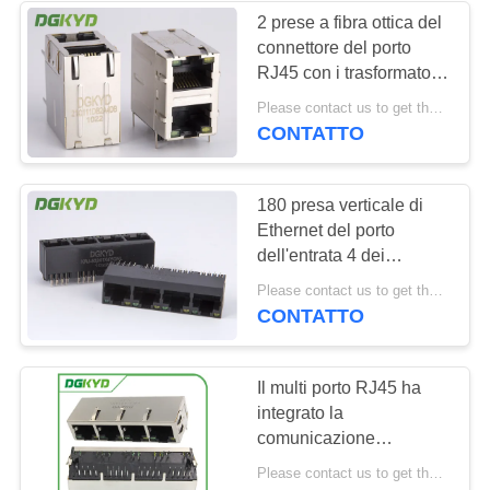
2 prese a fibra ottica del
connettore del porto
RJ45 con i trasformatori
2X1 1000Mb ad angolo
Please contact us to get the latest price. MOQ:1 pezzo
retto RJ45
CONTATTO
180 presa verticale di
Ethernet del porto
dell'entrata 4 dei
connettori multipli del
Please contact us to get the latest price. MOQ:1 pezzo
porto RJ45 di grado 1X4
CONTATTO
Il multi porto RJ45 ha
integrato la
comunicazione
montabile del PWB di
Please contact us to get the latest price. MOQ:1 pezzo
magnetica 8P8C