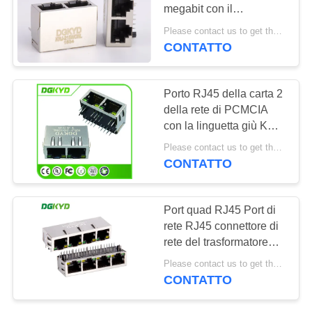
megabit con il
NORME
trasformatore RJ45 di
Please contact us to get the latest price. MOQ:1 pezzo
isolamento per il
SULLA
CONTATTO
telefono del IP
PRIVACY
Porto RJ45 della carta 2
della rete di PCMCIA
con la linguetta giù KRJ-
201DNL del
Please contact us to get the latest price. MOQ:1 pezzo
trasformatore di
CONTATTO
magnetica
Port quad RJ45 Port di
rete RJ45 connettore di
rete del trasformatore
gigabit integrato con
Please contact us to get the latest price. MOQ:1 pezzo
trasformatore per
CONTATTO
Ethernet Switc
DGKYD114Q070DB2A1D3