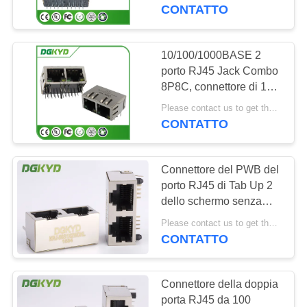
DELLA
RJ45 10P8C
CONTATTO
FABBRICA
10/100/1000BASE 2
CONTROLLO
porto RJ45 Jack Combo
8P8C, connettore di 1x2
DI
RJ45 con il
Please contact us to get the latest price. MOQ:1 pezzo
QUALITÀ
trasformatore e
CONTATTO
principale
CONTATTICI
Connettore del PWB del
porto RJ45 di Tab Up 2
RICHIEDA
dello schermo senza
trasformatore per le
UNA
Please contact us to get the latest price. MOQ:1 pezzo
videosorveglianze
CONTATTO
CITAZIONE
Connettore della doppia
SITEMAP
porta RJ45 da 100