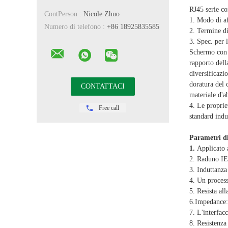
RJ45 serie co
ContPerson :
Nicole Zhuo
1. Modo di af
Numero di telefono :
+86 18925835585
2. Termine di
3. Spec. per 
Schermo con 
rapporto dell
diversificazi
doratura del
materiale d'
4. Le propriet
Free call
standard indu
Parametri di
1.
Applicato 
2. Raduno I
3. Induttanz
4. Un proces
5. Resista a
6.Impedance
7. L'interfac
8. Resistenza