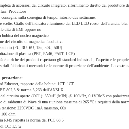
mpleta di accessori del circuito integrato, rifornimento diretto del produttore d
fari: Produttore
 consegna: sulla consegna di tempo, intorno due settimane.
le scelte: Giallo dell'indicatore luminoso del LED LED rosso, dell'arancia, blu,
le dita di EMI oppure no
a bobina del nucleo magnetico
one del circuito di magnetica facoltativa
 contatto (FU, 3U, 6U, 15u, 30U, 50U)
abitazione di plastica (PBT, PA46, PA9T, LCP)
à elettriche dei prodotti rispettano gli standard industriali, l'aspetto e le propr
striali fabbricanti meccanici e le norme di protezione dell'ambiente. La vostra s
 prestazione:
ad Ethernet, rapporto della bobina: 1CT: 1CT
EEE 802,3 & norma 3,263 dell'ANSI X
a del circuito aperto (OCL): 350uH (MIN) @ 100kHz, 0.1VRMS con polarizza
so di saldatura di Wave di una riunione massima di 265 ℃ i requisiti della n
lla tensione: 2250VDC 1mA massimo, 60s
: 100 ohm
cia RJ45 rispetta la norma del FCC 68,5
 di CC: 1,5 Ω