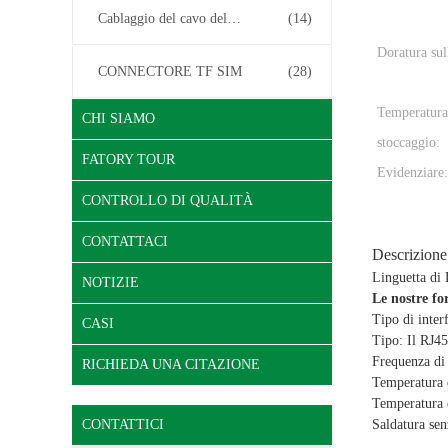
Cablaggio del cavo del connettore
(14)
Doratura sul
CONNECTORE TF SIM
(28)
Temperatura
CHI SIAMO
stoccaggio:
FATORY TOUR
Evidenziare:
CONTROLLO DI QUALITÀ
CONTATTACI
Descrizione
Linguetta di
NOTIZIE
Le nostre fo
Tipo di inter
CASI
Tipo: Il RJ45
Frequenza di l
RICHIEDA UNA CITAZIONE
Temperatura 
Temperatura 
CONTATTICI
Saldatura sen