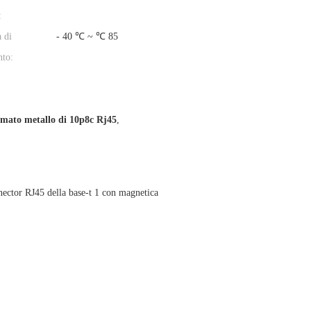
:
 di
- 40 ℃ ~ ℃ 85
nto:
rmato metallo di 10p8c Rj45
,
tor RJ45 della base-t 1 con magnetica