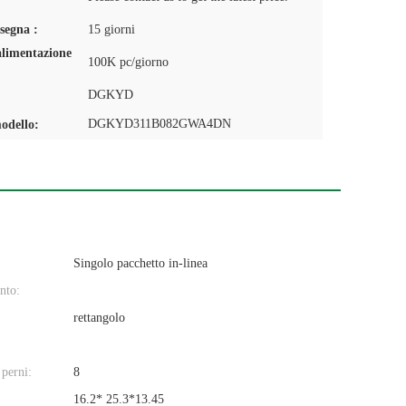
segna :
15 giorni
alimentazione
100K pc/giorno
DGKYD
DGKYD311B082GWA4DN
odello:
Singolo pacchetto in-linea
nto:
rettangolo
perni:
8
16.2* 25.3*13.45