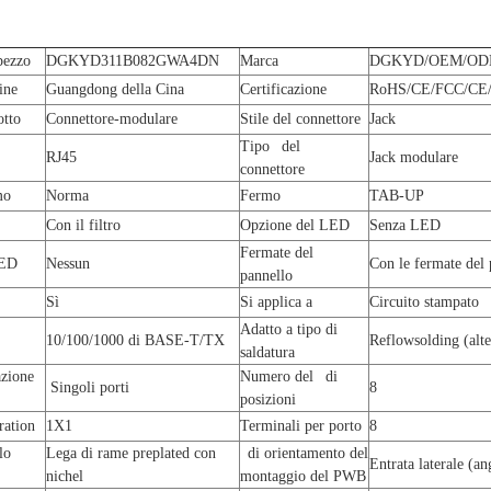
pezzo
DGKYD311B082GWA4DN
Marca
DGKYD/OEM/O
ine
Guangdong della Cina
Certificazione
RoHS/CE/FCC/CE/
dotto
Connettore-modulare
Stile del connettore
Jack
Tipo del
RJ45
Jack modulare
connettore
mo
Norma
Fermo
TAB-UP
Con il filtro
Opzione del LED
Senza LED
Fermate del
LED
Nessun
Con le fermate del 
pannello
Sì
Si applica a
Circuito stampato
Adatto a tipo di
10/100/1000 di BASE-T/TX
Reflowsolding (alte
saldatura
zione
Numero del di
Singoli porti
8
posizioni
ration
1X1
Terminali per porto
8
lo
Lega di rame preplated con
di orientamento del
Entrata laterale (an
nichel
montaggio del PWB