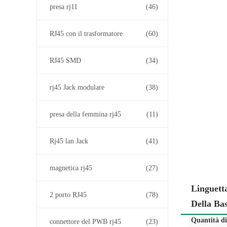
presa rj11
(46)
RJ45 con il trasformatore
(60)
RJ45 SMD
(34)
rj45 Jack modulare
(38)
presa della femmina rj45
(11)
Rj45 lan Jack
(41)
magnetica rj45
(27)
Linguet
2 porto RJ45
(78)
Della Ba
Quantità d
connettore del PWB rj45
(23)