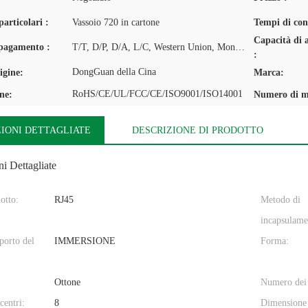
articolari :
Vassoio 720 in cartone
Tempi di con
Capacità di 
 pagamento :
T/T, D/P, D/A, L/C, Western Union, MoneyGram
:
DongGuan della Cina
igine:
Marca:
RoHS/CE/UL/FCC/CE/ISO9001/ISO14001
one:
Numero di m
IONI DETTAGLIATE
DESCRIZIONE DI PRODOTTO
i Dettagliate
otto:
RJ45
Metodo di
incapsulame
pporto del
IMMERSIONE
Forma:
Ottone
Numero dei 
centri:
8
Dimensione