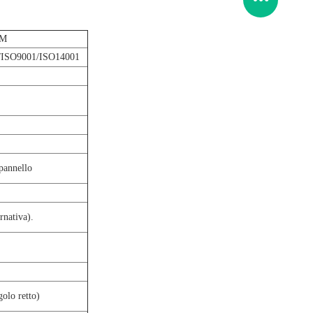
DM
ISO9001/ISO14001
pannello
rnativa).
golo retto)