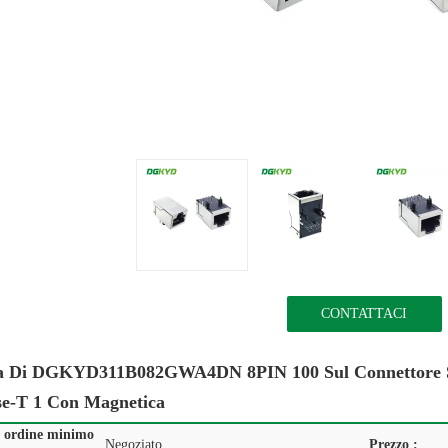
CONTATTACI
ta Di DGKYD311B082GWA4DN 8PIN 100 Sul Connettore Sc
se-T 1 Con Magnetica
i ordine minimo
Negoziato
Prezzo :