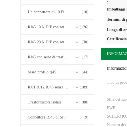
:
Imballaggi p
Un connettore di 10 Pin RJ45
(10)
Termini di
RJ45 1XN DIP con serie di trasformatori base-T 10/100/1000M
(126)
Luogo di or
Certificazi
RJ45 2XN DIP con serie di trasformatori base-T 10/100/1000M
(30)
INFORMAZ
RJ45 con serie di trasformatori 2.5G/5G/10G Base-T
(17)
Informazion
basso profilo rj45
(44)
Tipo di prod
RJ11 RJ12 RJ45 senza serie di trasformatori
(189)
Stile del su
Trasformatori isolati
(88)
PWB:
SCHERMO:
Connettore RJ45 di SFP
(9)
Numero dei 