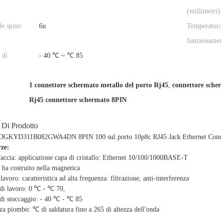
(millimetri)
le spine:
6u
Temperatura
funzioname
 di
- 40 ℃ ~ ℃ 85
1 connettore schermato metallo del porto Rj45
,
connettore sche
Rj45 connettore schermato 8PIN
 Di Prodotto
 DGKYD311B082GWA4DN 8PIN 100 sul porto 10p8c RJ45 Jack Ethernet Connec
rze:
faccia: applicazione capa di cristallo: Ethernet 10/100/1000BASE-T
 ha costruito nella magnetica
avoro: caratteristica ad alta frequenza: filtrazione, anti-interferenza
di lavoro: 0 ℃ - ℃ 70,
di stoccaggio: - 40 ℃ - ℃ 85
za piombo: ℃ di saldatura fino a 265 di altezza dell'onda