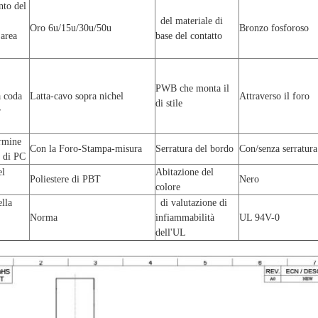
to del
del materiale di
Oro 6u/15u/30u/50u
Bronzo fosforoso
 area
base del contatto
PWB che monta il
a coda
Latta-cavo sopra nichel
Attraverso il foro
di stile
r
rmine
Con la Foro-Stampa-misura
Serratura del bordo
Con/senza serratura
 di PC
del
Abitazione del
Poliestere di PBT
Nero
colore
lla
di valutazione di
Norma
infiammabilità
UL 94V-0
l
dell'UL