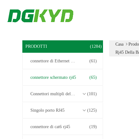
Casa
Prodo
PRODOTTI
(1284)
Rj45 Della B
connettore di Ethernet rj45
(61)
connettore schermato rj45
(65)
Connettori multipli del porto RJ45
(101)
Singolo porto RJ45
(125)
connettore di cat6 rj45
(19)