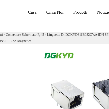
Casa
Circa Noi
Prodotti
Notizi
tti
Connettore Schermato Rj45
Linguetta Di DGKYD311B082GWA4DN 8PIN 1
ase-T 1 Con Magnetica