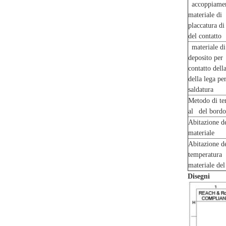
accoppiamen
materiale di
placcatura di
del contatto
materiale di
deposito per
contatto dell
della lega pe
saldatura
Metodo di te
al del bordo
Abitazione 
materiale
Abitazione de
temperatura
materiale de
Disegni