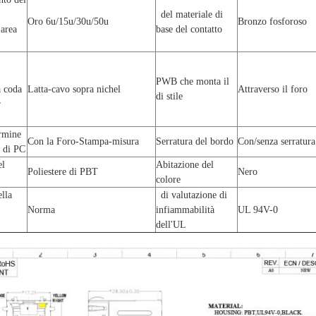
del materiale di
Oro 6u/15u/30u/50u
Bronzo fosforoso
 area
base del contatto
PWB che monta il
a coda
Latta-cavo sopra nichel
Attraverso il foro
di stile
r
rmine
Con la Foro-Stampa-misura
Serratura del bordo
Con/senza serratura
 di PC
del
Abitazione del
Poliestere di PBT
Nero
colore
lla
di valutazione di
Norma
infiammabilità
UL 94V-0
l
dell'UL