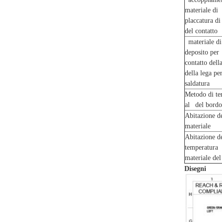
materiale di
placcatura di
del contatto
materiale di
deposito per
contatto dell
della lega pe
saldatura
Metodo di te
al del bordo
Abitazione 
materiale
Abitazione de
temperatura
materiale de
Disegni