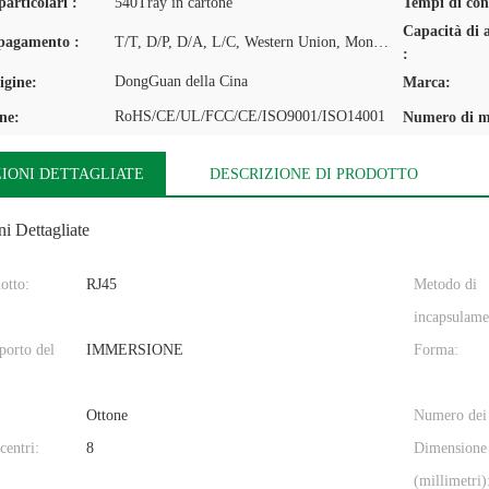
articolari :
540Tray in cartone
Tempi di con
Capacità di 
 pagamento :
T/T, D/P, D/A, L/C, Western Union, MoneyGram
:
DongGuan della Cina
igine:
Marca:
RoHS/CE/UL/FCC/CE/ISO9001/ISO14001
one:
Numero di m
IONI DETTAGLIATE
DESCRIZIONE DI PRODOTTO
i Dettagliate
otto:
RJ45
Metodo di
incapsulame
pporto del
IMMERSIONE
Forma:
Ottone
Numero dei 
centri:
8
Dimensione
(millimetri)