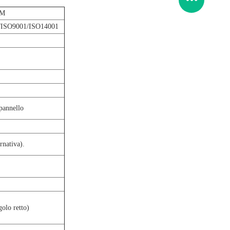
DM
ISO9001/ISO14001
pannello
rnativa).
golo retto)