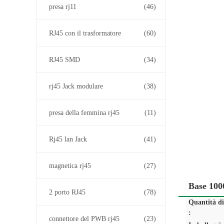
presa rj11
(46)
RJ45 con il trasformatore
(60)
RJ45 SMD
(34)
rj45 Jack modulare
(38)
presa della femmina rj45
(11)
Rj45 lan Jack
(41)
magnetica rj45
(27)
Base 100
2 porto RJ45
(78)
Quantità d
:
connettore del PWB rj45
(23)