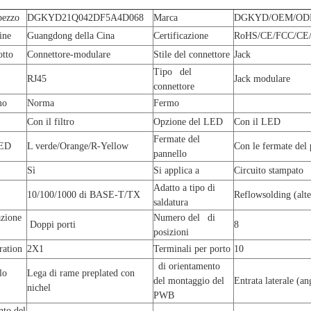
pezzo
DGKYD21Q042DF5A4D068
Marca
DGKYD/OEM/O
ine
Guangdong della Cina
Certificazione
RoHS/CE/FCC/CE/
dotto
Connettore-modulare
Stile del connettore
Jack
Tipo del
RJ45
Jack modulare
connettore
mo
Norma
Fermo
Con il filtro
Opzione del LED
Con il LED
Fermate del
LED
L verde/Orange/R-Yellow
Con le fermate del 
pannello
Sì
Si applica a
Circuito stampato
Adatto a tipo di
10/100/1000 di BASE-T/TX
Reflowsolding (alte
saldatura
zione
Numero del di
Doppi porti
8
posizioni
ration
2X1
Terminali per porto
10
di orientamento
lo
Lega di rame preplated con
del montaggio del
Entrata laterale (an
nichel
PWB
to del