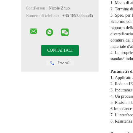
1. Modo di af
ContPerson :
Nicole Zhuo
2. Termine di
3. Spec. per 
Numero di telefono :
+86 18925835585
Schermo con 
rapporto dell
diversificazi
doratura del
materiale d'
4. Le propriet
standard indu
Free call
Parametri di
1.
Applicato 
2. Raduno I
3. Induttanz
4. Un proces
5. Resista a
6.Impedance
7. L'interfac
8. Resistenza