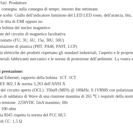
fari: Produttore
 consegna: sulla consegna di tempo, intorno due settimane.
le scelte: Giallo dell'indicatore luminoso del LED LED rosso, dell'arancia, blu,
le dita di EMI oppure no
a bobina del nucleo magnetico
one del circuito di magnetica facoltativa
 contatto (FU, 3U, 6U, 15u, 30U, 50U)
abitazione di plastica (PBT, PA46, PA9T, LCP)
à elettriche dei prodotti rispettano gli standard industriali, l'aspetto e le propr
striali fabbricanti meccanici e le norme di protezione dell'ambiente. La vostra s
 prestazione:
ad Ethernet, rapporto della bobina: 1CT: 1CT
EEE 802,3 & norma 3,263 dell'ANSI X
a del circuito aperto (OCL): 350uH (MIN) @ 100kHz, 0.1VRMS con polarizza
so di saldatura di Wave di una riunione massima di 265 ℃ i requisiti della n
lla tensione: 2250VDC 1mA massimo, 60s
: 100 ohm
cia RJ45 rispetta la norma del FCC 68,5
 di CC: 1,5 Ω