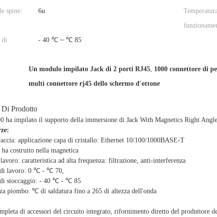
le spine:
6u
Temperatura
funzioname
 di
- 40 ℃ ~ ℃ 85
Un modulo impilato Jack di 2 porti RJ45
,
1000 connettore di pe
multi connettore rj45 dello schermo d'ottone
 Di Prodotto
00 ha impilato il supporto della immersione di Jack With Magnetics Right Ang
rze:
faccia: applicazione capa di cristallo: Ethernet 10/100/1000BASE-T
 ha costruito nella magnetica
avoro: caratteristica ad alta frequenza: filtrazione, anti-interferenza
di lavoro: 0 ℃ - ℃ 70,
di stoccaggio: - 40 ℃ - ℃ 85
za piombo: ℃ di saldatura fino a 265 di altezza dell'onda
mpleta di accessori del circuito integrato, rifornimento diretto del produttore d