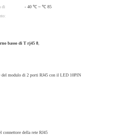
 di
- 40 ℃ ~ ℃ 85
nto:
rno basso di T rj45 8
,
le del modulo di 2 porti RJ45 con il LED 10PIN
el connettore della rete RJ45