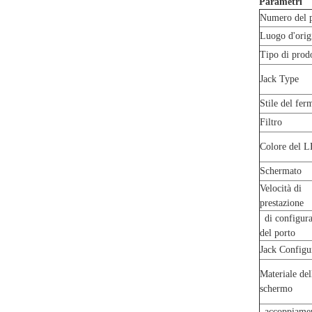
Parametri
Numero del 
Luogo d'orig
Tipo di pro
Jack Type
Stile del fer
Filtro
Colore del 
Schermato
Velocità di
prestazione
di configura
del porto
Jack Configu
Materiale del
schermo
accoppiamen