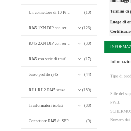
Imballaggi p
Termini di
Un connettore di 10 Pin RJ45
(10)
Luogo di or
RJ45 1XN DIP con serie di trasformatori base-T 10/100/1000M
(126)
Certificazi
RJ45 2XN DIP con serie di trasformatori base-T 10/100/1000M
(30)
INFORMAZ
RJ45 con serie di trasformatori 2.5G/5G/10G Base-T
(17)
Informazion
basso profilo rj45
(44)
Tipo di prod
RJ11 RJ12 RJ45 senza serie di trasformatori
(189)
Stile del su
PWB:
Trasformatori isolati
(88)
SCHERMO:
Numero dei 
Connettore RJ45 di SFP
(9)