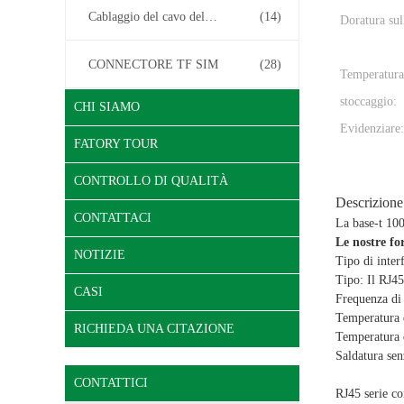
Cablaggio del cavo del connettore
(14)
Doratura sul
CONNECTORE TF SIM
(28)
Temperatura
stoccaggio:
CHI SIAMO
Evidenziare:
FATORY TOUR
CONTROLLO DI QUALITÀ
Descrizione
CONTATTACI
La base-t 10
Le nostre fo
NOTIZIE
Tipo di inter
Tipo: Il RJ45
CASI
Frequenza di l
Temperatura 
RICHIEDA UNA CITAZIONE
Temperatura 
Saldatura sen
CONTATTICI
RJ45 serie co