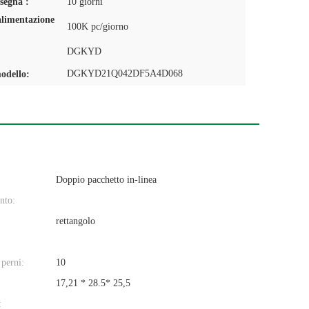
segna :
10 giorni
alimentazione
100K pc/giorno
DGKYD
DGKYD21Q042DF5A4D068
odello:
Doppio pacchetto in-linea
nto:
rettangolo
perni:
10
17,21 * 28.5* 25,5
: