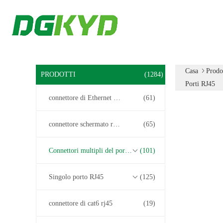
Casa
Prodo
PRODOTTI
(1284)
Porti RJ45
connettore di Ethernet rj45
(61)
connettore schermato rj45
(65)
Connettori multipli del porto RJ45
(101)
Singolo porto RJ45
(125)
connettore di cat6 rj45
(19)