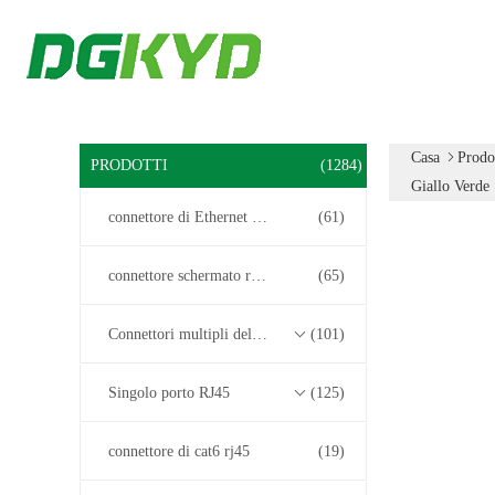
Casa
Prodo
PRODOTTI
(1284)
Giallo Verde
connettore di Ethernet rj45
(61)
connettore schermato rj45
(65)
Connettori multipli del porto RJ45
(101)
Singolo porto RJ45
(125)
connettore di cat6 rj45
(19)