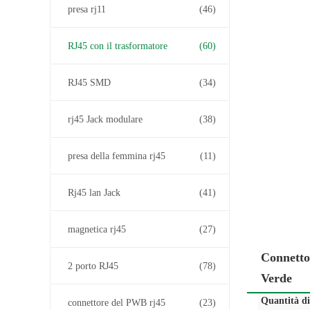
presa rj11
(46)
RJ45 con il trasformatore
(60)
RJ45 SMD
(34)
rj45 Jack modulare
(38)
presa della femmina rj45
(11)
Rj45 lan Jack
(41)
magnetica rj45
(27)
Connetto
2 porto RJ45
(78)
Verde
Quantità d
connettore del PWB rj45
(23)