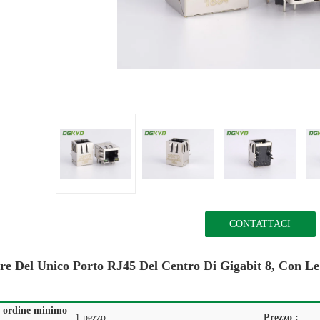
CONTATTACI
re Del Unico Porto RJ45 Del Centro Di Gigabit 8, Con Le
i ordine minimo
1 pezzo
Prezzo :