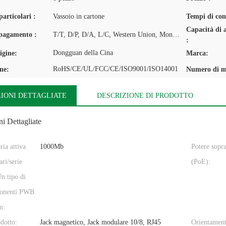
articolari :
Vassoio in cartone
Tempi di con
Capacità di 
 pagamento :
T/T, D/P, D/A, L/C, Western Union, MoneyGram
:
Dongguan della Cina
igine:
Marca:
RoHS/CE/UL/FCC/CE/ISO9001/ISO14001
one:
Numero di m
IONI DETTAGLIATE
DESCRIZIONE DI PRODOTTO
i Dettagliate
ria attiva
1000Mb
Potere sopr
ri/serie
(PoE):
Un tipo di
onenti PWB
m:
dotto:
Jack magnetico, Jack modulare 10/8, RJ45
Orientament