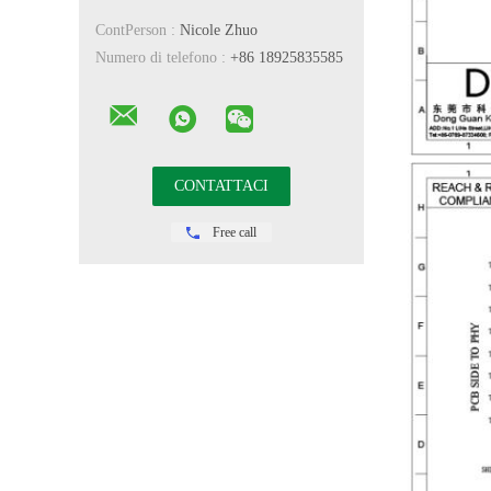
ContPerson :
Nicole Zhuo
Numero di telefono :
+86 18925835585
Free call