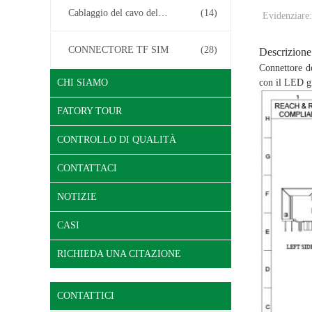
Cablaggio del cavo del connettore
(14)
Evidenziare:
CONNECTORE TF SIM
(28)
Descrizione
Connettore d
CHI SIAMO
con il LED gi
FATORY TOUR
CONTROLLO DI QUALITÀ
CONTATTACI
NOTIZIE
CASI
RICHIEDA UNA CITAZIONE
CONTATTICI