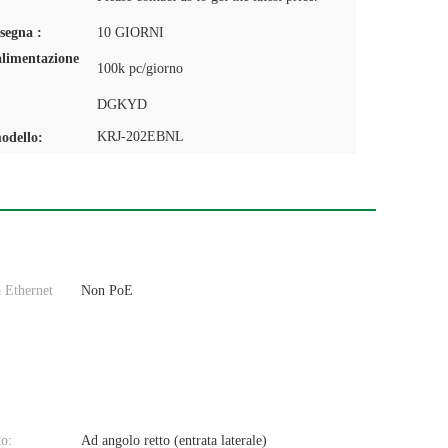
segna :
10 GIORNI
alimentazione
100k pc/giorno
DGKYD
KRJ-202EBNL
odello:
a Ethernet
Non PoE
o:
Ad angolo retto (entrata laterale)