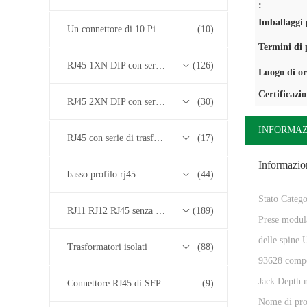
:
Imballaggi p
Un connettore di 10 Pin RJ45
(10)
Termini di
RJ45 1XN DIP con serie di trasformatori base-T 10/100/1000M
(126)
Luogo di or
Certificazi
RJ45 2XN DIP con serie di trasformatori base-T 10/100/1000M
(30)
INFORMAZ
RJ45 con serie di trasformatori 2.5G/5G/10G Base-T
(17)
Informazion
basso profilo rj45
(44)
Stato Catego
RJ11 RJ12 RJ45 senza serie di trasformatori
(189)
Prese modula
delle spine 
Trasformatori isolati
(88)
93628 comp
Jack Depth 
Connettore RJ45 di SFP
(9)
Nome di pro