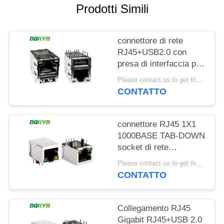
Prodotti Simili
NORME
SULLA
connettore di rete
PRIVACY
RJ45+USB2.0 con
presa di interfaccia per
luce e schermatura
Please contact us to get the latest price. MOQ:1 pezzo
DGKYD611U2Q008DF5WD
CONTATTO
connettore RJ45 1X1
1000BASE TAB-DOWN
socket di rete
connettore Ethernet
Please contact us to get the latest price. MOQ:1 pezzo
interfaccia RJ45
CONTATTO
DGKYD111Q070AB2A1D
Collegamento RJ45
Gigabit RJ45+USB 2.0