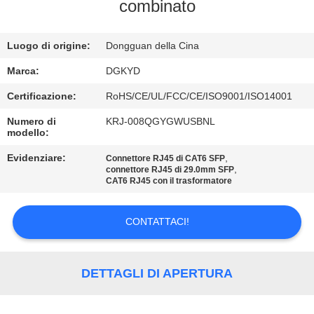
DELLA
combinato
FABBRICA
Luogo di origine:
Dongguan della Cina
CONTROLLO
Marca:
DGKYD
DI
Certificazione:
RoHS/CE/UL/FCC/CE/ISO9001/ISO14001
QUALITÀ
Numero di
KRJ-008QGYGWUSBNL
modello:
CONTATTICI
Evidenziare:
,
Connettore RJ45 di CAT6 SFP
,
connettore RJ45 di 29.0mm SFP
CAT6 RJ45 con il trasformatore
RICHIEDA
CONTATTACI!
UNA
CITAZIONE
DETTAGLI DI APERTURA
SITEMAP