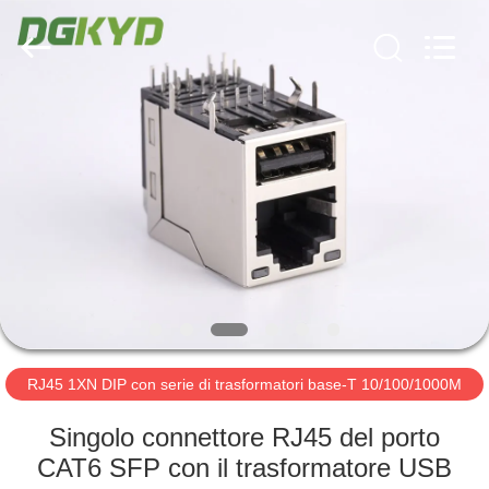
2026
Keyouda
Electronic
Technology
Co.,ltd.
All
Rights
Reserved.
CASA
PRODOTTI
MOSTRA
VR
CIRCA
NOI
RJ45 1XN DIP con serie di trasformatori base-T 10/100/1000M
Singolo connettore RJ45 del porto
GIRO
CAT6 SFP con il trasformatore USB