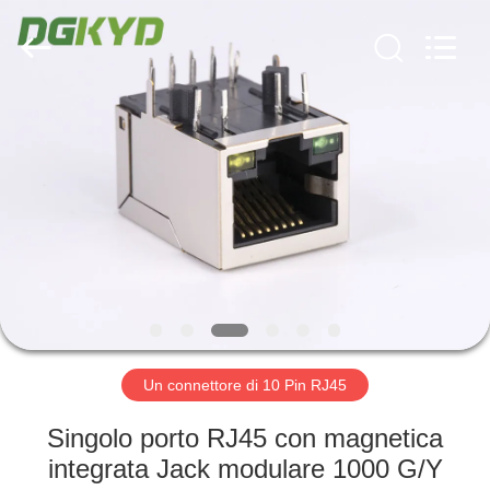
2026
Keyouda
Electronic
Technology
Co.,ltd.
All
Rights
Reserved.
CASA
PRODOTTI
MOSTRA
VR
CIRCA
NOI
Un connettore di 10 Pin RJ45
Singolo porto RJ45 con magnetica
GIRO
integrata Jack modulare 1000 G/Y