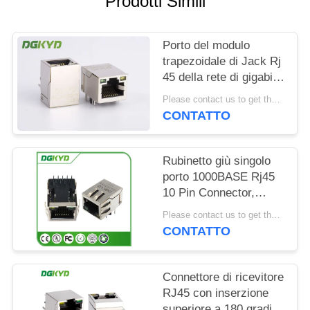
Prodotti Simili
NORME
Porto del modulo
SULLA
trapezoidale di Jack Rj
PRIVACY
45 della rete di gigabit
di KRJ-H009GYNL
Please contact us to get the latest price. MOQ:1 pezzo
singolo con il LED
CONTATTO
Rubinetto giù singolo
porto 1000BASE Rj45
10 Pin Connector,
connettore modulare
Please contact us to get the latest price. MOQ:1 pezzo
Rj45 con principale
CONTATTO
Connettore di ricevitore
RJ45 con inserzione
superiore a 180 gradi