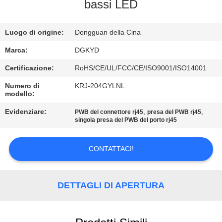
DELLA
bassi LED
FABBRICA
Luogo di origine:
Dongguan della Cina
CONTROLLO
Marca:
DGKYD
DI
Certificazione:
RoHS/CE/UL/FCC/CE/ISO9001/ISO14001
QUALITÀ
Numero di
KRJ-204GYLNL
modello:
CONTATTICI
Evidenziare:
,
,
PWB del connettore rj45
presa del PWB rj45
singola presa del PWB del porto rj45
RICHIEDA
CONTATTACI!
UNA
CITAZIONE
DETTAGLI DI APERTURA
SITEMAP