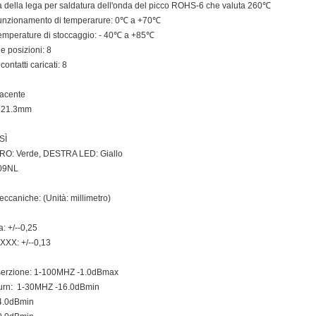
 della lega per saldatura dell'onda del picco ROHS-6 che valuta 260℃
unzionamento di temperarure: 0℃ a +70℃
mperature di stoccaggio: - 40℃ a +85℃
e posizioni: 8
ontatti caricati: 8
acente
 21.3mm
SÌ
RO: Verde, DESTRA LED: Giallo
09NL
ccaniche: (Unità: millimetro)
a: +/--0,25
.XXX: +/--0,13
inserzione: 1-100MHZ -1.0dBmax
Rturn: 1-30MHZ -16.0dBmin
4.0dBmin