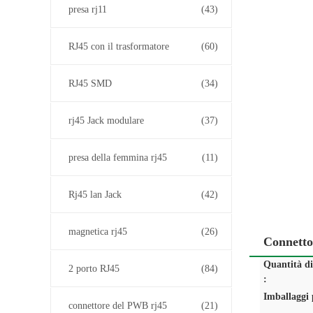
presa rj11
(43)
RJ45 con il trasformatore
(60)
RJ45 SMD
(34)
rj45 Jack modulare
(37)
presa della femmina rj45
(11)
Rj45 lan Jack
(42)
magnetica rj45
(26)
Connetto
Quantità d
2 porto RJ45
(84)
:
Imballaggi p
connettore del PWB rj45
(21)