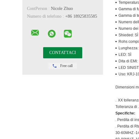
Temperatura
ContPerson :
Nicole Zhuo
Gamma di f
Gamma di te
Numero di telefono :
+86 18925835585
Numero dell
Numero dei c
Shieded: SÌ
Rohs compi
Lunghezza:
LED: SÌ
Dita di EMI: 
Free call
LED SINIST
Uso: KRJ-1
Dimensioni me
.
XX tolleranz
Tolleranza di 
Specifiche:
. Perdita di 
. Perdita di 
30-60MHZ -1