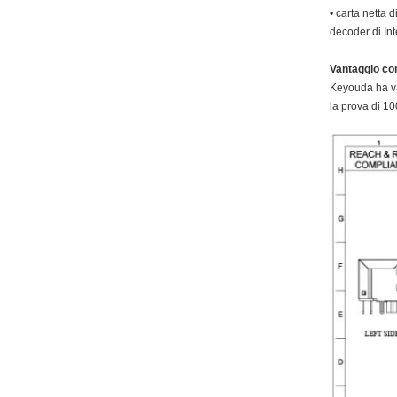
• carta netta d
decoder di In
Vantaggio co
Keyouda ha vari
la prova di 10