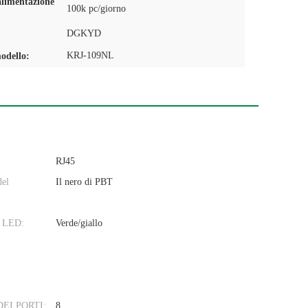
alimentazione
100k pc/giorno
DGKYD
KRJ-109NL
odello:
RJ45
del
Il nero di PBT
l LED:
Verde/giallo
EI PORTI:
8