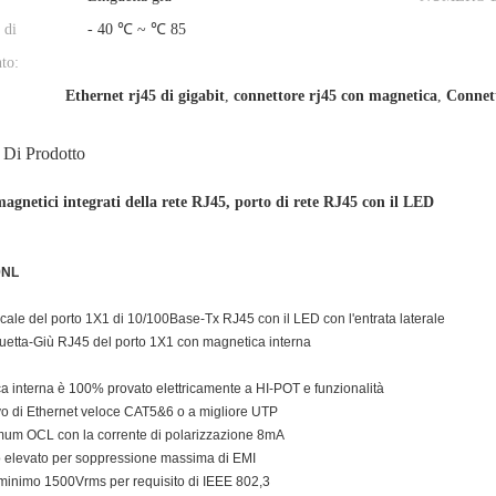
 di
- 40 ℃ ~ ℃ 85
to:
Ethernet rj45 di gigabit
,
connettore rj45 con magnetica
,
Connett
 Di Prodotto
agnetici integrati della rete RJ45, porto di rete RJ45 con il LED
9NL
icale del porto 1X1 di 10/100Base-Tx RJ45 con il LED con l'entrata laterale
guetta-Giù RJ45 del porto 1X1 con magnetica interna
a interna è 100% provato elettricamente a HI-POT e funzionalità
vo di Ethernet veloce CAT5&6 o a migliore UTP
m OCL con la corrente di polarizzazione 8mA
elevato per soppressione massima di EMI
minimo 1500Vrms per requisito di IEEE 802,3