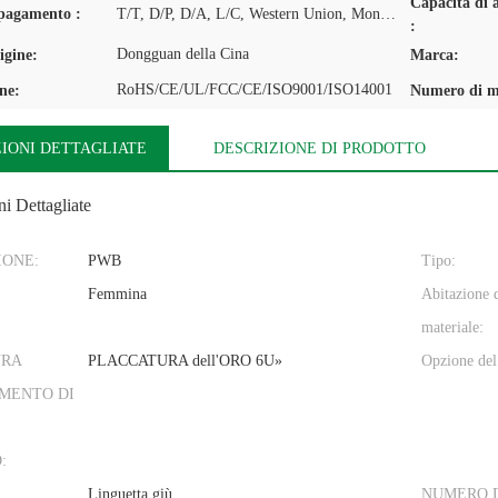
Capacità di 
 pagamento :
T/T, D/P, D/A, L/C, Western Union, MoneyGram
:
Dongguan della Cina
igine:
Marca:
RoHS/CE/UL/FCC/CE/ISO9001/ISO14001
one:
Numero di m
IONI DETTAGLIATE
DESCRIZIONE DI PRODOTTO
i Dettagliate
IONE:
PWB
Tipo:
Femmina
Abitazione 
materiale:
URA
PLACCATURA dell'ORO 6U»
Opzione de
MENTO DI
:
Linguetta giù
NUMERO D