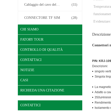
Cablaggio del cavo del connettore
(11)
Temperatura
funzionamen
CONNECTORE TF SIM
(28)
Evidenziare:
CHI SIAMO
Descrizione
FATORY TOUR
Connettori m
CONTROLLO DI QUALITÀ
CONTATTACI
P/N: KRJ-10
Descrizioni:
NOTIZIE
singolo vert
Singola lin
CASI
La magnetic
RICHIEDA UNA CITAZIONE
Adatto a ca
350uHminimu
Rendimento 
CONTATTICI
Isolamento 