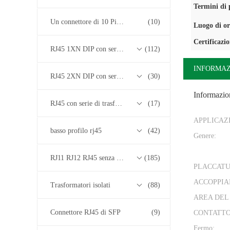
Termini di
Un connettore di 10 Pin RJ45
(10)
Luogo di or
Certificazi
RJ45 1XN DIP con serie di trasformatori base-T 10/100/1000M
(112)
INFORMAZ
RJ45 2XN DIP con serie di trasformatori base-T 10/100/1000M
(30)
Informazion
RJ45 con serie di trasformatori 2.5G/5G/10G Base-T
(17)
APPLICAZ
basso profilo rj45
(42)
Genere:
RJ11 RJ12 RJ45 senza serie di trasformatori
(185)
PLACCAT
ACCOPPIA
Trasformatori isolati
(88)
AREA DEL
Connettore RJ45 di SFP
(9)
CONTATTO
Fermo: