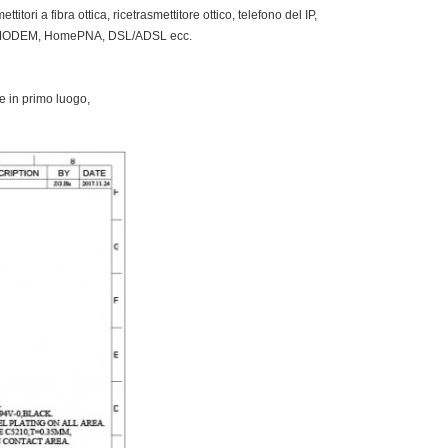
tori a fibra ottica, ricetrasmettitore ottico, telefono del IP,
one, MODEM, HomePNA, DSL/ADSL ecc.
te in primo luogo,