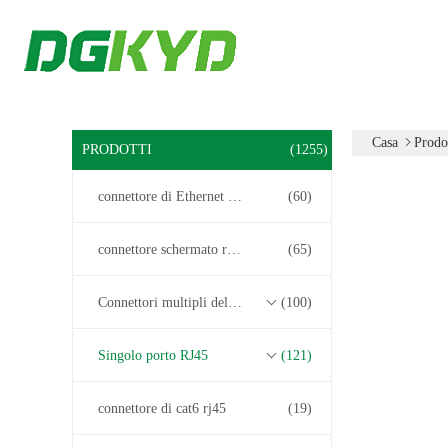
Casa
Prodo
PRODOTTI
(1255)
connettore di Ethernet rj45
(60)
connettore schermato rj45
(65)
Connettori multipli del porto RJ45
(100)
Singolo porto RJ45
(121)
connettore di cat6 rj45
(19)