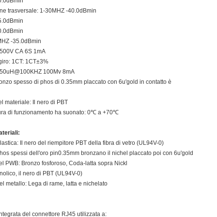
0.0dBmin
one trasversale: 1-30MHZ -40.0dBmin
5.0dBmin
0.0dBmin
MHZ -35.0dBmin
 1500V CA 6S 1mA
 giro: 1CT: 1CT±3%
 350uH@100KHZ 100Mv 8mA
 bronzo spesso di phos di 0.35mm placcato con 6u'gold in contatto è
el materiale: Il nero di PBT
ura di funzionamento ha suonato: 0℃ a +70℃
teriali:
plastica: Il nero del riempitore PBT della fibra di vetro (UL94V-0)
phos spessi dell'oro pin0.35mm bronzano il nichel placcato poi con 6u'gold
el PWB: Bronzo fosforoso, Coda-latta sopra Nickl
nolico, il nero di PBT (UL94V-0)
l metallo: Lega di rame, latta e nichelato
ntegrata del connettore RJ45 utilizzata a: