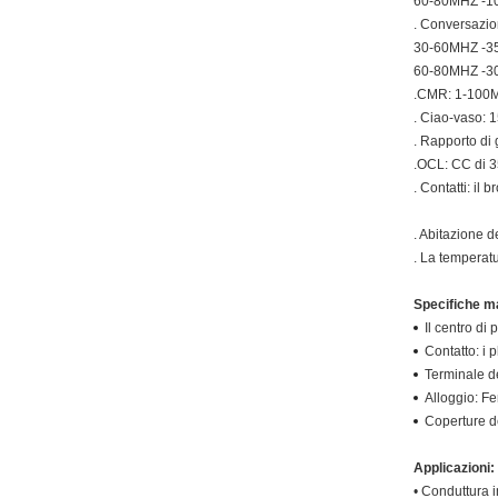
60-80MHZ -1
. Conversazi
30-60MHZ -3
60-80MHZ -3
.CMR: 1-100
. Ciao-vaso:
. Rapporto di
.OCL: CC di
. Contatti: il
. Abitazione d
. La temperat
Specifiche ma
Il centro di 
Contatto: i 
Terminale d
Alloggio: Fe
Coperture de
Applicazioni:
• Conduttura i