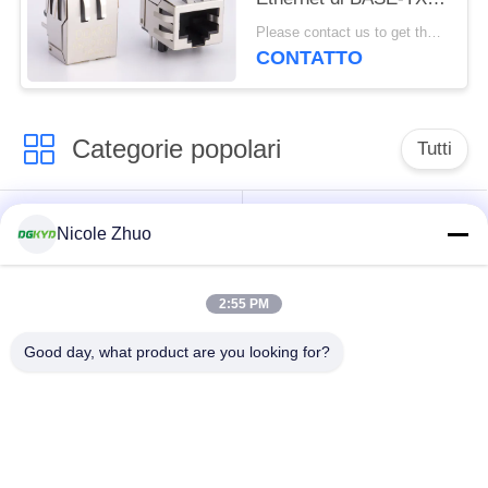
Lan Filter Rj 45
Please contact us to get the latest price. MOQ:1 pezzo
CONTATTO
Categorie popolari
Tutti
connettore di
connettore schermato
Nicole Zhuo
Ethernet rj45
rj45
2:55 PM
Connettori multipli del
Singolo porto RJ45
porto RJ45
Good day, what product are you looking for?
connettore di cat6
presa rj11
rj45