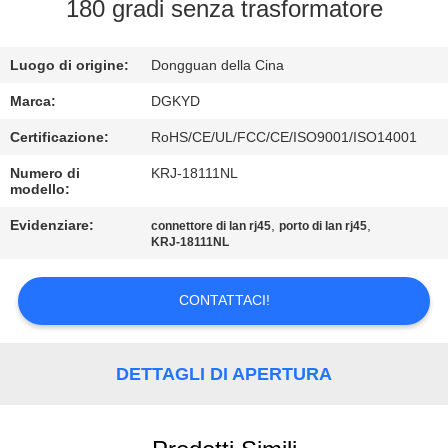
DELLA
180 gradi senza trasformatore
FABBRICA
Luogo di origine:
Dongguan della Cina
CONTROLLO
Marca:
DGKYD
DI
Certificazione:
RoHS/CE/UL/FCC/CE/ISO9001/ISO14001
QUALITÀ
Numero di
KRJ-18111NL
modello:
CONTATTICI
Evidenziare:
,
,
connettore di lan rj45
porto di lan rj45
KRJ-18111NL
RICHIEDA
CONTATTACI!
UNA
CITAZIONE
DETTAGLI DI APERTURA
SITEMAP