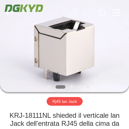
2026
Keyouda
Electronic
Technology
Co.,ltd.
All
Rights
Reserved.
CASA
PRODOTTI
MOSTRA
VR
CIRCA
NOI
Rj45 lan Jack
KRJ-18111NL shieded il verticale lan
GIRO
Jack dell'entrata RJ45 della cima da