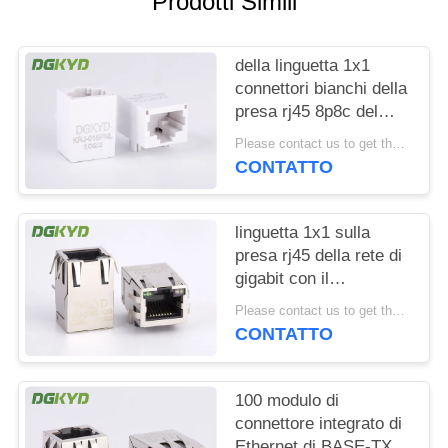
Prodotti Simili
NORME
della linguetta 1x1
SULLA
connettori bianchi della
PRIVACY
presa rj45 8p8c del
trasformatore RJ45 giù
Please contact us to get the latest price. MOQ:1 pezzo
senza schermato
CONTATTO
linguetta 1x1 sulla
presa rj45 della rete di
gigabit con il
trasformatore/la
Please contact us to get the latest price. MOQ:1 pezzo
magnetica interna Rj45
CONTATTO
100 modulo di
connettore integrato di
Ethernet di BASE-TX