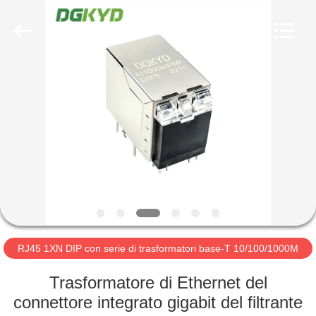
2026
Keyouda
Electronic
Technology
Co.,ltd.
All
Rights
Reserved.
CASA
PRODOTTI
MOSTRA
VR
CIRCA
NOI
RJ45 1XN DIP con serie di trasformatori base-T 10/100/1000M
Trasformatore di Ethernet del
GIRO
connettore integrato gigabit del filtrante