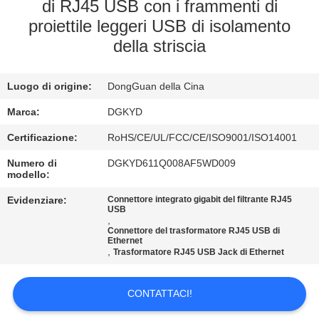
DELLA
di RJ45 USB con i frammenti di
proiettile leggeri USB di isolamento
FABBRICA
della striscia
CONTROLLO
Luogo di origine:
DongGuan della Cina
DI
Marca:
DGKYD
QUALITÀ
Certificazione:
RoHS/CE/UL/FCC/CE/ISO9001/ISO14001
CONTATTICI
Numero di
DGKYD611Q008AF5WD009
modello:
Evidenziare:
Connettore integrato gigabit del filtrante RJ45
RICHIEDA
USB
,
UNA
Connettore del trasformatore RJ45 USB di
Ethernet
,
CITAZIONE
Trasformatore RJ45 USB Jack di Ethernet
CONTATTACI!
SITEMAP