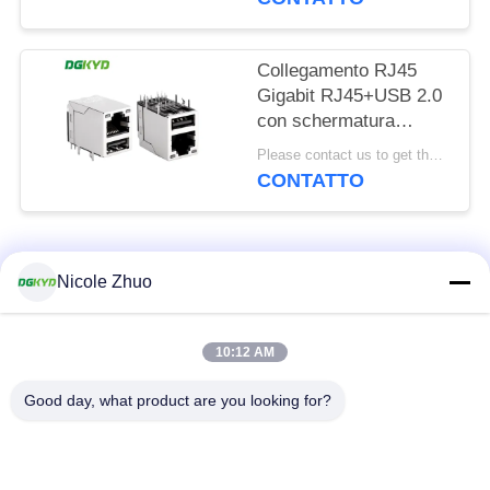
DGKYD111Q070AB2A1D
Collegamento RJ45
Gigabit RJ45+USB 2.0
con schermatura
DGKYD611U2Q002DF3WD0
Please contact us to get the latest price. MOQ:1 pezzo
CONTATTO
Categorie popolari
Tutti
Nicole Zhuo
connettore di
connettore schermato
10:12 AM
Ethernet rj45
rj45
Good day, what product are you looking for?
Connettori multipli del
Singolo porto RJ45
porto RJ45