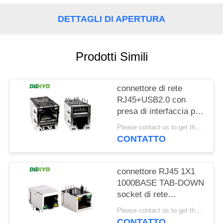
NORME
DETTAGLI DI APERTURA
SULLA
PRIVACY
Prodotti Simili
connettore di rete
RJ45+USB2.0 con
presa di interfaccia per
luce e schermatura
Please contact us to get the latest price. MOQ:1 pezzo
DGKYD611U2Q008DF5WD
CONTATTO
connettore RJ45 1X1
1000BASE TAB-DOWN
socket di rete
connettore Ethernet
Please contact us to get the latest price. MOQ:1 pezzo
interfaccia RJ45
CONTATTO