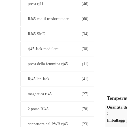
presa rj11
(46)
RJ45 con il trasformatore
(60)
RJ45 SMD
(34)
rj45 Jack modulare
(38)
presa della femmina rj45
(11)
Rj45 lan Jack
(41)
magnetica rj45
(27)
Temperat
Quantità d
2 porto RJ45
(78)
:
Imballaggi p
connettore del PWB rj45
(23)