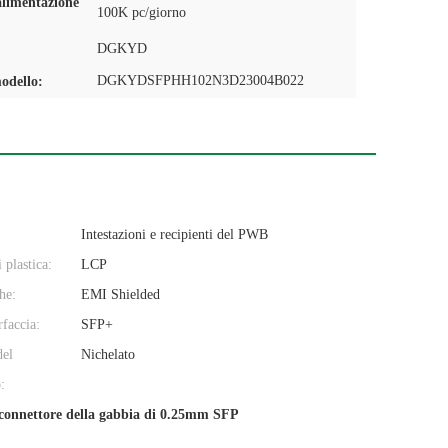
alimentazione
100K pc/giorno
DGKYD
DGKYDSFPHH102N3D23004B022
odello:
Intestazioni e recipienti del PWB
 plastica:
LCP
che:
EMI Shielded
rfaccia:
SFP+
del
Nichelato
:
connettore della gabbia di 0.25mm SFP