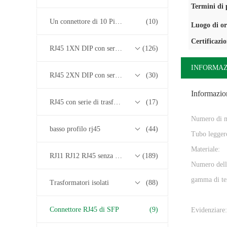
Termini di
Un connettore di 10 Pin RJ45
(10)
Luogo di or
Certificazi
RJ45 1XN DIP con serie di trasformatori base-T 10/100/1000M
(126)
INFORMAZ
RJ45 2XN DIP con serie di trasformatori base-T 10/100/1000M
(30)
Informazion
RJ45 con serie di trasformatori 2.5G/5G/10G Base-T
(17)
Numero di m
basso profilo rj45
(44)
Tubo legger
Materiale:
RJ11 RJ12 RJ45 senza serie di trasformatori
(189)
Numero delle
gamma di te
Trasformatori isolati
(88)
Connettore RJ45 di SFP
(9)
Evidenziare: