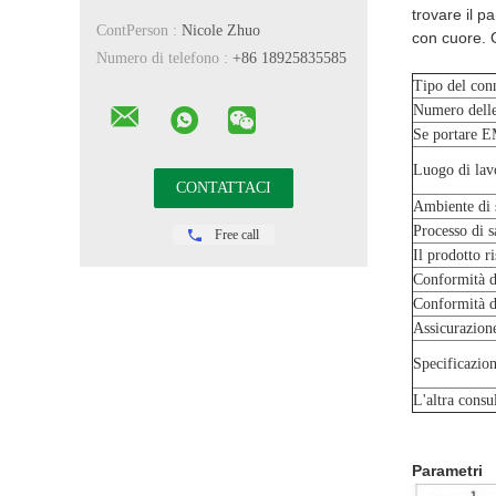
trovare il p
ContPerson :
Nicole Zhuo
con cuore. 
Numero di telefono :
+86 18925835585
Tipo del con
Numero delle
Se portare E
Luogo di lav
Ambiente di 
Processo di s
Free call
Il prodotto r
Conformità 
Conformità
Assicurazione
Specificazio
L'altra consu
Parametri