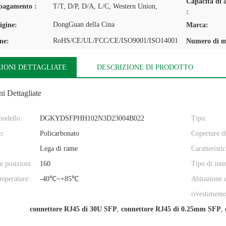
Capacità di 
 pagamento :
T/T, D/P, D/A, L/C, Western Union,
:
DongGuan della Cina
igine:
Marca:
RoHS/CE/UL/FCC/CE/ISO9001/ISO14001
one:
Numero di m
IONI DETTAGLIATE
DESCRIZIONE DI PRODOTTO
i Dettagliate
odello:
DGKYDSFPHH102N3D23004B022
Tipo:
o:
Policarbonato
Coperture di
Lega di rame
Caratteristi
 posizioni:
160
Tipo di inte
mperature:
-40℃~+85℃
Abitazione 
rivestimento
connettore RJ45 di 30U SFP
,
connettore RJ45 di 0.25mm SFP
,