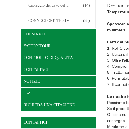
Descrizione
Cablaggio del cavo del connettore
(14)
Temperatur
CONNECTORE TF SIM
(28)
Spessore re
millimetri
CHI SIAMO
Fatti del p
FATORY TOUR
1.
RoHS co
2. Utilizza 
CONTROLLO DI QUALITÀ
3. Offre l'a
4. Comprende
CONTATTACI
5. Trattamen
6. Permutab
NOTIZIE
7. Il connet
CASI
Le nostre f
Possiamo for
RICHIEDA UNA CITAZIONE
Se il prodot
Officina su
consegna.
CONTATTICI
Mettiamo a f