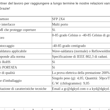
artner del lavoro per raggiungere a lungo termine le nostre relazioni v
Grazie!
nettore
SFP 2X4
 interfacce
Multi porto
MI che protegge coperture
Sì.
0-85 grado Celsius o -40-85 Celsius di gr
oro
stoccaggio
-40-85 grado centigrado
aldatura applicabile
Wave-saldatura (normale) o Reflowsolding
isponde alla norma
Specificazione di IEEE 802,3 di raduni.
di RoHS
Sì
 di PORTATA
Sì
 di qualità
La prova elettrica della prestazione 200%
Singolo peso (g): 4,05; Quantità: 50pcs/
ne d'imballaggio
G.W. (chilogrammo): 9,05
ltazione di caratteristiche tecniche
Email a gc@dgkyd.com o a kyd@dgkyd