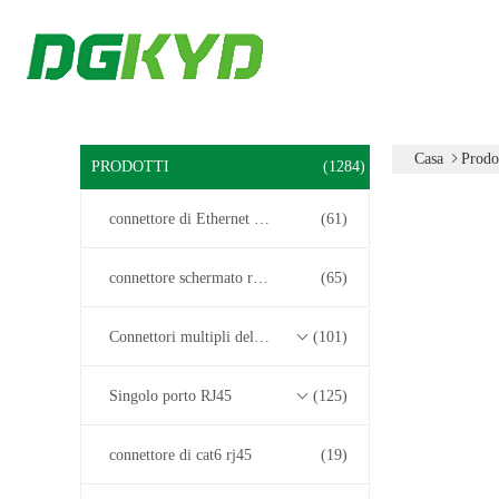
Casa
Prodo
PRODOTTI
(1284)
connettore di Ethernet rj45
(61)
connettore schermato rj45
(65)
Connettori multipli del porto RJ45
(101)
Singolo porto RJ45
(125)
connettore di cat6 rj45
(19)