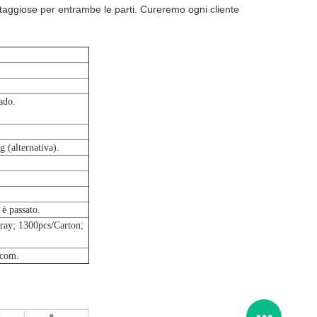
antaggiose per entrambe le parti. Cureremo ogni cliente
ado.
 (alternativa).
 è passato.
Tray; 1300pcs/Carton;
.com.