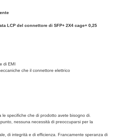
tente
vata LCP del connettore di SFP+ 2X4 cage+ 0,25
ne di EMI
eccaniche che il connettore elettrico
a le specifiche che di prodotto avete bisogno di.
unto, nessuna necessità di preoccuparsi per la 
le, di integrità e di efficienza. Francamente speranza di