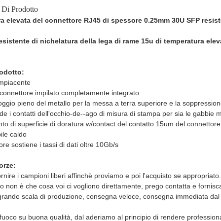
 Di Prodotto
a elevata del connettore RJ45 di spessore 0.25mm 30U SFP resis
sistente di nichelatura della lega di rame 15u di temperatura ele
rodotto:
mpiacente
il connettore impilato completamente integrato
lloggio pieno del metallo per la messa a terra superiore e la soppressio
 i contatti dell'occhio-de--ago di misura di stampa per sia le gabbie m
to di superficie di doratura w/contact del contatto 15um del connettore
ile caldo
tore sostiene i tassi di dati oltre 10Gb/s
orze:
nire i campioni liberi affinchè proviamo e poi l'acquisto se appropriato.
to non è che cosa voi ci vogliono direttamente, prego contatta e fornisc
 grande scala di produzione, consegna veloce, consegna immediata dal p
uoco su buona qualità, dal aderiamo al principio di rendere professiona