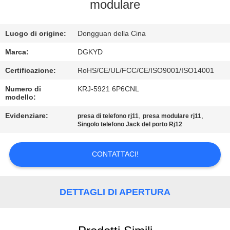
DELLA
modulare
FABBRICA
Luogo di origine:
Dongguan della Cina
CONTROLLO
Marca:
DGKYD
DI
Certificazione:
RoHS/CE/UL/FCC/CE/ISO9001/ISO14001
QUALITÀ
Numero di
KRJ-5921 6P6CNL
modello:
CONTATTICI
Evidenziare:
,
,
presa di telefono rj11
presa modulare rj11
Singolo telefono Jack del porto Rj12
RICHIEDA
CONTATTACI!
UNA
CITAZIONE
DETTAGLI DI APERTURA
SITEMAP