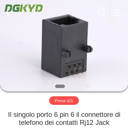
2026
Keyouda
Electronic
Technology
Co.,ltd.
All
Rights
Reserved.
CASA
PRODOTTI
MOSTRA
VR
CIRCA
NOI
Presa rj11
Il singolo porto 6 pin 6 il connettore di
GIRO
telefono dei contatti Rj12 Jack