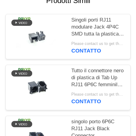
Prodotti Simili
NORME
Singoli porti RJ11
SULLA
modulare Jack 4P4C
PRIVACY
SMD tutta la plastica
senza luce
Please contact us to get the latest price. MOQ:Negoziato
CONTATTO
Tutto il connettore nero
di plastica di Tab Up
RJ11 6P6C femminile
senza filtro
Please contact us to get the latest price. MOQ:Negoziato
CONTATTO
singolo porto 6P6C
RJ11 Jack Black
Connector