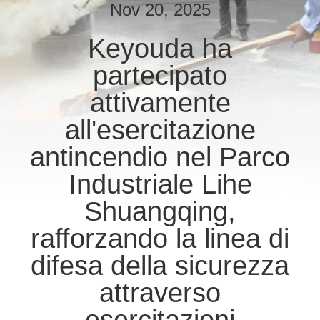
DELLA
Nov 20, 2025
FABBRICA
Keyouda ha
partecipato
CONTROLLO
DI
attivamente
QUALITÀ
all'esercitazione
antincendio nel Parco
CONTATTICI
Industriale Lihe
Shuangqing,
RICHIEDA
rafforzando la linea di
UNA
CITAZIONE
difesa della sicurezza
attraverso
SITEMAP
esercitazioni