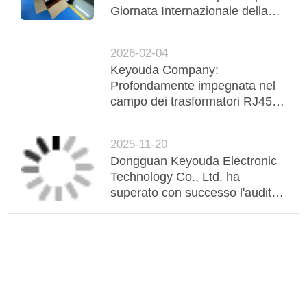
Good day, what product are you looking for?
Related News
2026-03-08
Rendi omaggio a ogni donna
brillante - benefici speciali per la
Giornata Internazionale della
Donna sono consegnati con
calore
2026-02-04
Keyouda Company:
Profondamente impegnata nel
campo dei trasformatori RJ45 e
di rete, ha visitato il sito di
produzione intelligente del