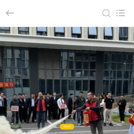
2026
Keyouda
Electronic
Technology
Co.,ltd.
All
Rights
Reserved.
CASA
PRODOTTI
MOSTRA
VR
CIRCA
NOI
GIRO
NEWS