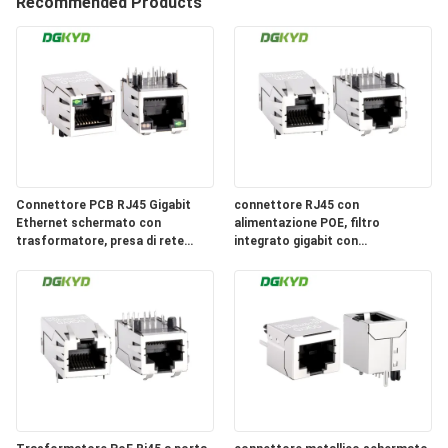
DELLA
Recommended Products
FABBRICA
CONTROLLO
DI
QUALITÀ
Connettore PCB RJ45 Gigabit
connettore RJ45 con
Ethernet schermato con
alimentazione POE, filtro
CONTATTICI
trasformatore, presa di rete
integrato gigabit con
RJ45 DGKYD311Q018DE3A4D
schermatura
DGKYD411Q117HWA1DP
RICHIEDA
UNA
CITAZIONE
SITEMAP